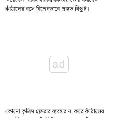
নিয়েছেন। এরই ধারাবাহিকতায় তৈরি করছেন
কাঁঠালের রসে বিশেষভাবে প্রস্তুত বিস্কুট।
ad
কোনো কৃত্রিম ফ্লেভার ব্যবহার না করে কাঁঠালের