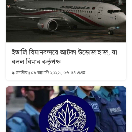
ইতালি বিমানবন্দরে আটকা উড়োজাহাজ, যা
বলল বিমান কর্তৃপক্ষ
জাতীয়
০৮ আগস্ট ২০২৬, ০৬:৫৪ এএম