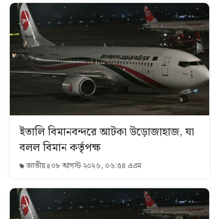
ইতালি বিমানবন্দরে আটকা উড়োজাহাজ, যা
বলল বিমান কর্তৃপক্ষ
জাতীয়
০৮ আগস্ট ২০২৬, ০৬:৫৪ এএম