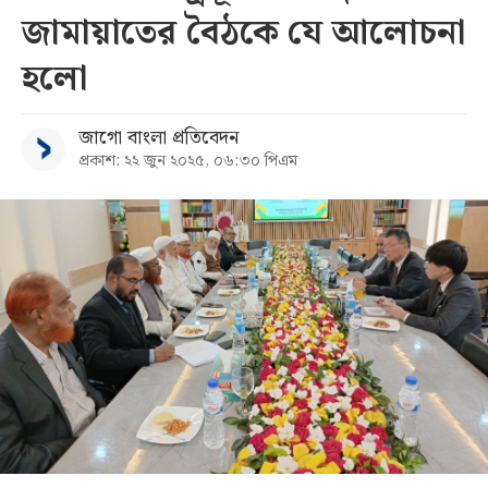
জামায়াতের বৈঠকে যে আলোচনা
সব
হলো
বিভাগ
জাগো বাংলা প্রতিবেদন
প্রকাশ: ২২ জুন ২০২৫, ০৬:৩০ পিএম
আর্কাইভ
কনভার্টার