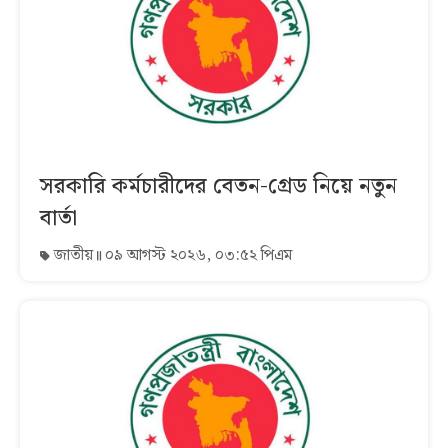
সরকারি কর্মচারীদের বেতন-গ্রেড নিয়ে নতুন
বার্তা
জাতীয়
০৯ আগস্ট ২০২৬, ০৩:৫২ পিএম