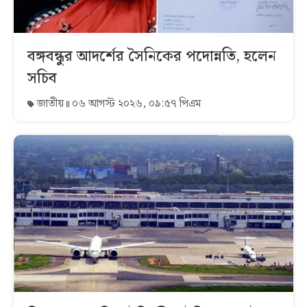
বঙ্গবন্ধুর আদর্শের সৈনিকের পদোন্নতি, হলেন
সচিব
জাতীয়
০৬ আগস্ট ২০২৬, ০৯:৫৭ পিএম