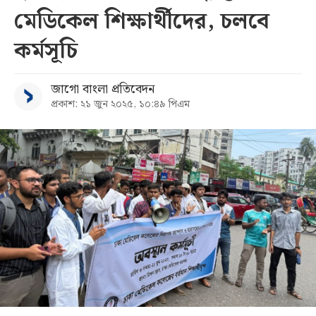
মেডিকেল শিক্ষার্থীদের, চলবে
সব
কর্মসূচি
বিভাগ
জাগো বাংলা প্রতিবেদন
প্রকাশ: ২১ জুন ২০২৫, ১০:৪৯ পিএম
আর্কাইভ
কনভার্টার