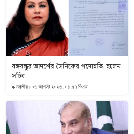
বঙ্গবন্ধুর আদর্শের সৈনিকের পদোন্নতি, হলেন
সচিব
জাতীয়
০৬ আগস্ট ২০২৬, ০৯:৫৭ পিএম