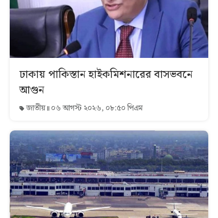
ঢাকায় পাকিস্তান হাইকমিশনারের বাসভবনে
আগুন
জাতীয়
০৬ আগস্ট ২০২৬, ০৮:৫০ পিএম