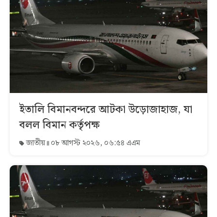
ইতালি বিমানবন্দরে আটকা উড়োজাহাজ, যা
বলল বিমান কর্তৃপক্ষ
জাতীয়
০৮ আগস্ট ২০২৬, ০৬:৫৪ এএম