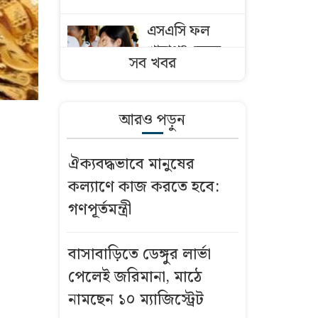
এসএসি ফল
খারাপ? যেসব
সব খবর
সন্দেহ হলে খাতা
চ্যালেঞ্জ করা
উচিত
আরও পড়ুন
মাদরাসায় পড়তে
ঐক্যবদ্ধভাবে মানুষের
অনীহা, ছয়তলা
কল্যাণে কাজ করতে হবে:
ভবনের কার্নিশে
গণপূর্তমন্ত্রী
পা ঝুলিয়ে
বসেছিল শিশু
বাসাবাড়িতে ডেঙ্গুর লার্ভা
এসএসসির ফল
পেলেই জরিমানা, মাঠে
মনঃপুত না হলে
নামছেন ১০ ম্যাজিস্ট্রেট
করা যাবে