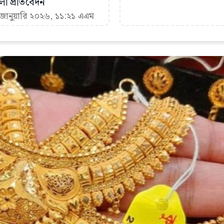
া প্রতিবেদন
 জানুয়ারি ২০২৬, ১১:২১ এএম