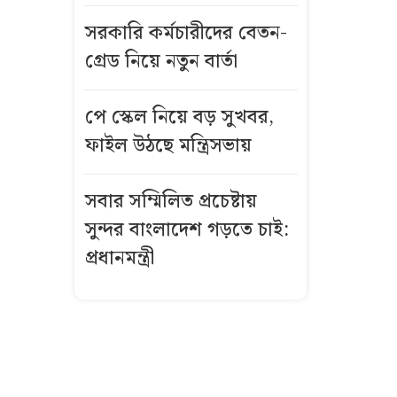
পুনঃনিরীক্ষণ,
সরকারি কর্মচারীদের বেতন-
সময় জানাল
গ্রেড নিয়ে নতুন বার্তা
বোর্ড
অস্ত্রোপচারের
পে স্কেল নিয়ে বড় সুখবর,
পর কেমন
ফাইল উঠছে মন্ত্রিসভায়
আছেন মিঠুন
চক্রবর্তী?
সবার সম্মিলিত প্রচেষ্টায়
সুন্দর বাংলাদেশ গড়তে চাই:
বিশাল অজগরের
পেট থেকে বের
প্রধানমন্ত্রী
হলো ৩ হাঁস!
ইরান যুদ্ধ থেকে
পালানোর পথ
খুঁজছে যুক্তরাষ্ট্র?