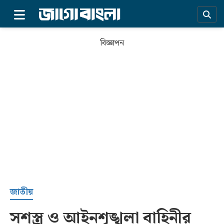
×
বিজ্ঞাপন
প্রচ্ছদ
জাতীয়
সশস্ত্র ও আইনশৃঙ্খলা বাহিনীর
সর্বশেষ