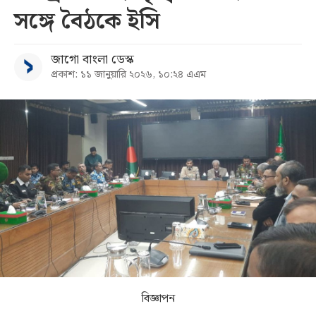
সঙ্গে বৈঠকে ইসি
সব
জাগো বাংলা ডেস্ক
বিভাগ
প্রকাশ: ১১ জানুয়ারি ২০২৬, ১০:২৪ এএম
আর্কাইভ
কনভার্টার
বিজ্ঞাপন