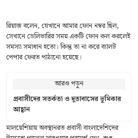
রিয়াজ বলেন, যেখানে আমার ফোন নম্বর ছিল,
সেখানে ডেলিভারির সময় একটি ফোন কল করলেই
সমস্যা সমাধান হতো। কিন্তু তা না করে ব্যালট
পেপার ফেরত পাঠানো হয়েছে।
আরও পড়ুন
প্রবাসীদের সতর্কতা ও দূতাবাসের ভূমিকার
আহ্বান
মালয়েশিয়ায় অবস্থানরত প্রবাসী বাংলাদেশিদের