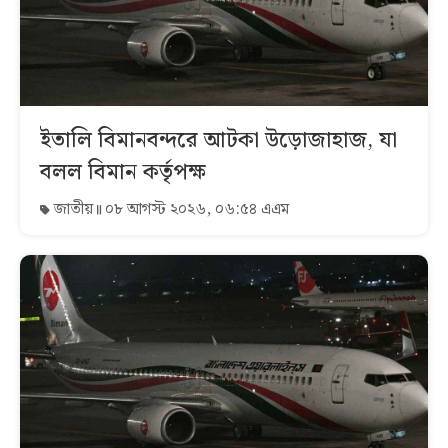
ইতালি বিমানবন্দরে আটকা উড়োজাহাজ, যা
বলল বিমান কর্তৃপক্ষ
জাতীয়
০৮ আগস্ট ২০২৬, ০৬:৫৪ এএম