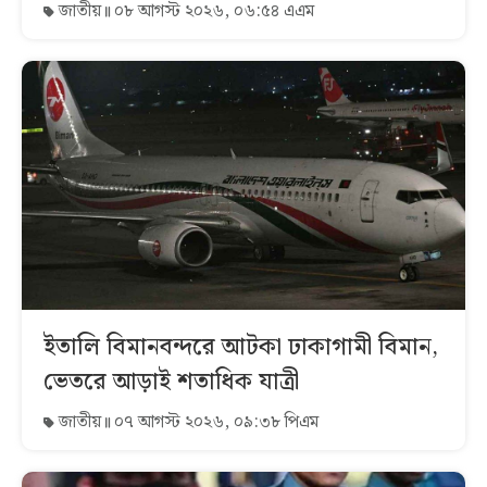
জাতীয়
০৮ আগস্ট ২০২৬, ০৬:৫৪ এএম
ইতালি বিমানবন্দরে আটকা ঢাকাগামী বিমান,
ভেতরে আড়াই শতাধিক যাত্রী
জাতীয়
০৭ আগস্ট ২০২৬, ০৯:৩৮ পিএম