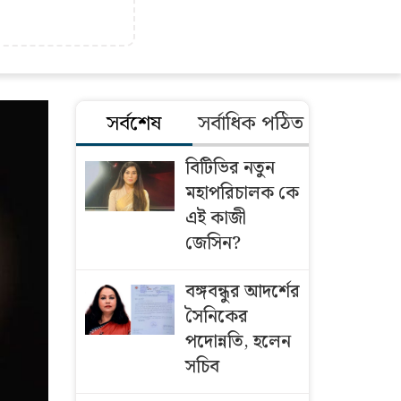
সর্বশেষ
সর্বাধিক পঠিত
বিটিভির নতুন
মহাপরিচালক কে
এই কাজী
জেসিন?
বঙ্গবন্ধুর আদর্শের
সৈনিকের
পদোন্নতি, হলেন
সচিব