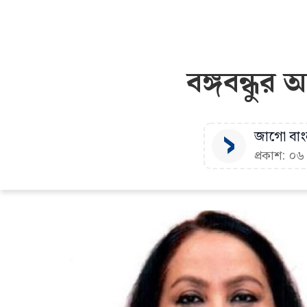
বঙ্গবন্ধুর
জাগো বাংল
প্রকাশ: ০