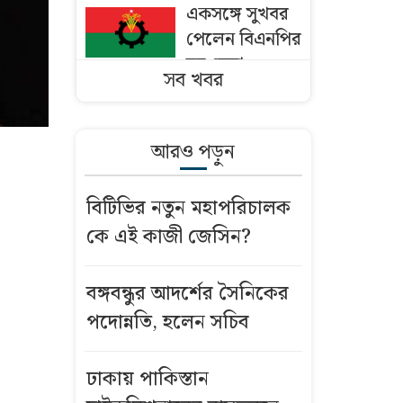
একসঙ্গে সুখবর
পেলেন বিএনপির
ছয় নেতা
সব খবর
ঢাকায় পাকিস্তান
হাইকমিশনারের
আরও পড়ুন
বাসভবনে আগুন
বিটিভির নতুন মহাপরিচালক
বাংলাদেশি
কে এই কাজী জেসিন?
কৃষকদের ভিসা
দিচ্ছে ওমান
বঙ্গবন্ধুর আদর্শের সৈনিকের
মসজিদের মাইক
পদোন্নতি, হলেন সচিব
নিয়ে অমিত
শাহ’র সঙ্গে তিন
ঢাকায় পাকিস্তান
এমপির বৈঠক