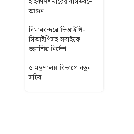
হাইকমিশনারের বাসভবনে
আগুন
বিমানবন্দরে
ভিআইপি-
সিআইপিসহ
বিমানবন্দরে ভিআইপি-
সবাইকে তল্লাশির
সিআইপিসহ সবাইকে
নির্দেশ
তল্লাশির নির্দেশ
বিএনপির সভায়
৫ মন্ত্রণালয়-বিভাগে নতুন
আ.লীগ নেতার
সচিব
ফুলেল শুভেচ্ছা
নিয়ে বিতর্ক
ভিসা নিয়ে নতুন
নীতিমালা
যুক্তরাষ্ট্রের