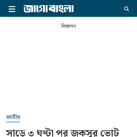
×
বিজ্ঞাপন
প্রচ্ছদ
জাতীয়
সাড়ে ৩ ঘণ্টা পর জকসুর ভোট
সর্বশেষ