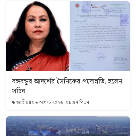
বঙ্গবন্ধুর আদর্শের সৈনিকের পদোন্নতি, হলেন
সচিব
জাতীয়
০৬ আগস্ট ২০২৬, ০৯:৫৭ পিএম