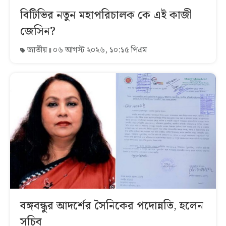
বিটিভির নতুন মহাপরিচালক কে এই কাজী
জেসিন?
জাতীয়
০৬ আগস্ট ২০২৬, ১০:১৫ পিএম
বঙ্গবন্ধুর আদর্শের সৈনিকের পদোন্নতি, হলেন
সচিব