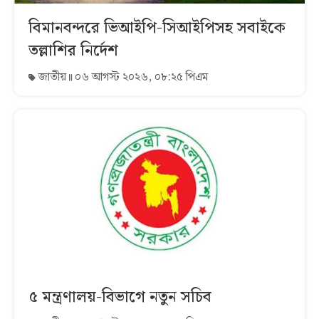
বিমানবন্দরে ভিআইপি-সিআইপিসহ সবাইকে
তল্লাশির নির্দেশ
জাতীয়
০৬ আগস্ট ২০২৬, ০৮:২৫ পিএম
৫ মন্ত্রণালয়-বিভাগে নতুন সচিব