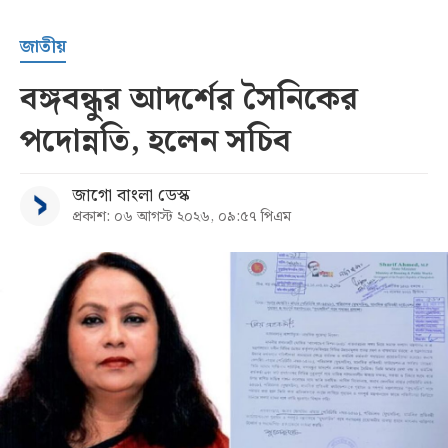
জাতীয়
বঙ্গবন্ধুর আদর্শের সৈনিকের
পদোন্নতি, হলেন সচিব
জাগো বাংলা ডেস্ক
প্রকাশ: ০৬ আগস্ট ২০২৬, ০৯:৫৭ পিএম