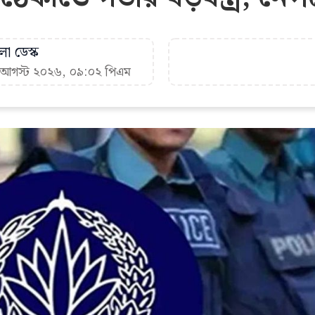
া ডেস্ক
৭ আগস্ট ২০২৬, ০৯:০২ পিএম