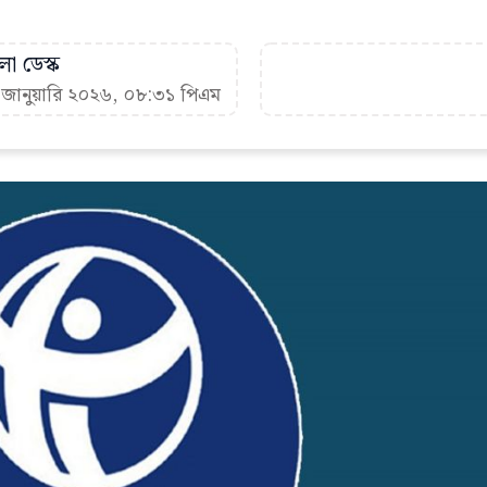
া ডেস্ক
৬ জানুয়ারি ২০২৬, ০৮:৩১ পিএম