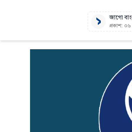
জাগো বাংল
প্রকাশ: ০