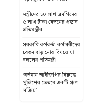
বন্দরে
মন্ত্রীদের ১০ লাখ এমপিদের
বিস্ফোরণে একই
৫ লাখ টাকা বেতনের প্রস্তাব
পরিবারের
প্রতিমন্ত্রীর
শিশুসহ ৩ জন
দগ্ধ
সরকারি কর্মকর্তা-কর্মচারীদের
গ্রিসে দুই
বেতন বাড়ানোর বিষয়ে যা
শতাধিক
বললেন প্রতিমন্ত্রী
অভিবাসী উদ্ধার,
অধিকাংশই
‘বর্তমান আইজিপির বিরুদ্ধে
বাংলাদেশি
পুলিশের ভেতরে একটি গ্রুপ
কীভাবে এখনো
সক্রিয়’
উজ্জ্বল রূপ ও
লাবণ্য ধরে