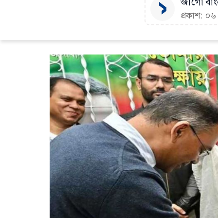
জাগো বাংল
প্রকাশ: ০