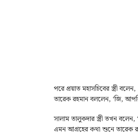
পরে প্রয়াত মহাসচিবের স্ত্রী বল
তারেক রহমান বললেন, ‘জি, আপন
সালাম তালুকদার স্ত্রী তখন বলেন,
এমন আগ্রহের কথা শুনে তারেক রহম