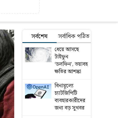
সর্বশেষ
সর্বাধিক পঠিত
ধেয়ে আসছে
টাইফুন
‘ডলফিন’, ভয়াবহ
ক্ষতির আশঙ্কা
বিনামূল্যে
চ্যাটজিপিটি
ব্যবহারকারীদের
জন্য বড় সুখবর