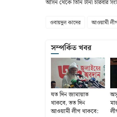
আসন থেকে তিনি টানা চারবার সংসদ
ওবায়দুল কাদের
আওয়ামী লী
সম্পর্কিত খবর
যত দিন জামায়াত
অস
থাকবে, তত দিন
মা
আওয়ামী লীগ থাকবে:
লী