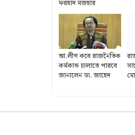
ফরহাদ মজহার
আ.লীগ কবে রাজনৈতিক
রা
কর্মকান্ড চালাতে পারবে
সা
জানালেন ডা. জাহেদ
মো