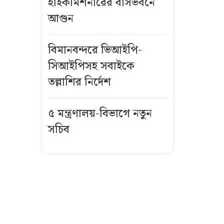
হাইকমিশনারের বাসভবনে
স্বর্ণ খাতে আসছে
আগুন
নতুন নীতিমালা
হুথিদের হামলায়
বিমানবন্দরে ভিআইপি-
ইয়েমেনে ৩০
সিআইপিসহ সবাইকে
সেনা নিহত
তল্লাশির নির্দেশ
সব হাসপাতাল-
৫ মন্ত্রণালয়-বিভাগে নতুন
ক্লিনিকে প্রাথমিক
সচিব
চিকিৎসা দিতে
নির্দেশনা জারির
নির্দেশ
ব্যাংক খাতের
নিরাপত্তায় র‌্যাব-
বাংলাদেশ