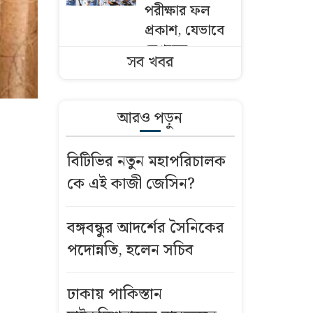
পরীক্ষার ফল
প্রকাশ, যেভাবে
দেখবেন
সব খবর
মেসিকে
কাঁদিয়েছিলেন,
আরও পড়ুন
এবার রিয়ালকে
হতাশায় ডুবিয়ে
বিটিভির নতুন মহাপরিচালক
বার্সায় যাচ্ছেন
কে এই কাজী জেসিন?
রদ্রি
বগুড়ায়
বঙ্গবন্ধুর আদর্শের সৈনিকের
সাতসকালে
পদোন্নতি, হলেন সচিব
বাসচাপায় ৬
দিনমজুর নিহত
ঢাকায় পাকিস্তান