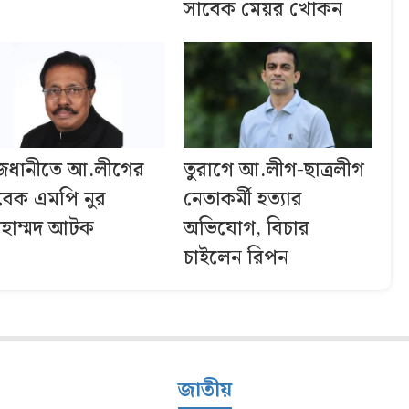
সাবেক মেয়র খোকন
জধানীতে আ.লীগের
তুরাগে আ.লীগ-ছাত্রলীগ
বেক এমপি নুর
নেতাকর্মী হত্যার
হাম্মদ আটক
অভিযোগ, বিচার
চাইলেন রিপন
জাতীয়