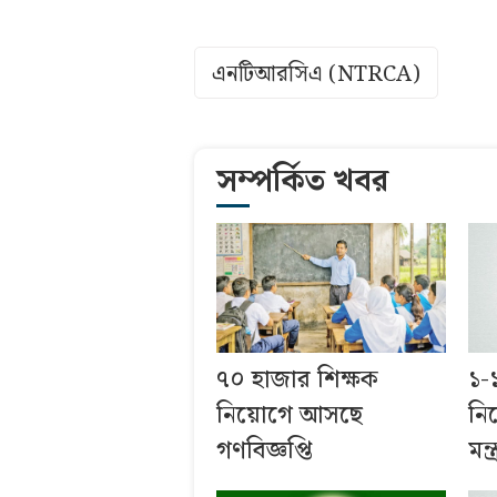
এনটিআরসিএ (NTRCA)
সম্পর্কিত খবর
৭০ হাজার শিক্ষক
১-
নিয়োগে আসছে
নি
গণবিজ্ঞপ্তি
মন্