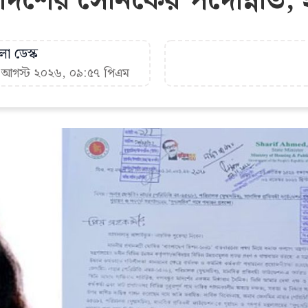
 আদর্শের সৈনিকের পদোন্নতি
া ডেস্ক
৬ আগস্ট ২০২৬, ০৯:৫৭ পিএম