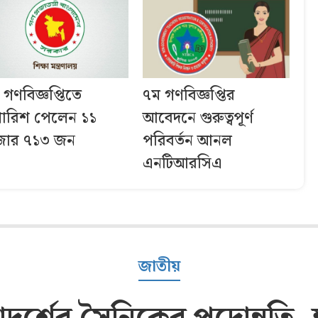
 গণবিজ্ঞপ্তিতে
৭ম গণবিজ্ঞপ্তির
পারিশ পেলেন ১১
আবেদনে গুরুত্বপূর্ণ
জার ৭১৩ জন
পরিবর্তন আনল
এনটিআরসিএ
জাতীয়