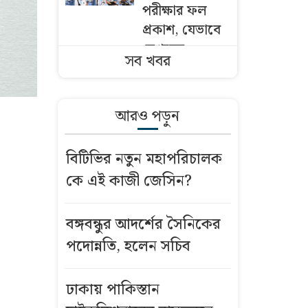
পরীক্ষার ফল
প্রকাশ, যেভাবে
দেখবেন
সব খবর
মেসিকে
কাঁদিয়েছিলেন,
আরও পড়ুন
এবার রিয়ালকে
হতাশায় ডুবিয়ে
বিটিভির নতুন মহাপরিচালক
বার্সায় যাচ্ছেন
কে এই কাজী জেসিন?
রদ্রি
বগুড়ায়
বঙ্গবন্ধুর আদর্শের সৈনিকের
সাতসকালে
পদোন্নতি, হলেন সচিব
বাসচাপায় ৬
দিনমজুর নিহত
ঢাকায় পাকিস্তান