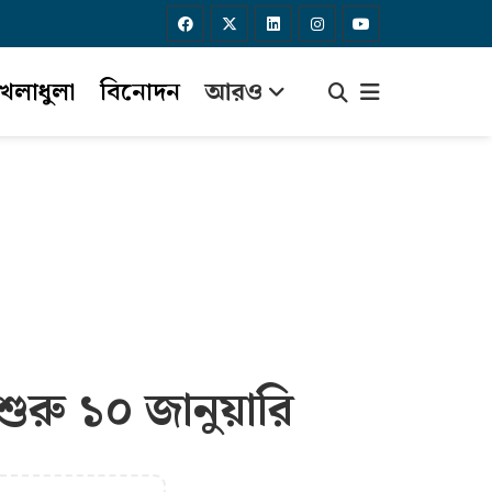
েলাধুলা
বিনোদন
আরও
শুরু ১০ জানুয়ারি