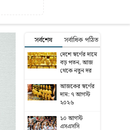
সর্বশেষ
সর্বাধিক পঠিত
দেশে স্বর্ণের দামে
বড় পতন, আজ
থেকে নতুন দর
আজকের স্বর্ণের
দাম: ৭ আগস্ট
২০২৬
১০ আগস্ট
এসএসসি