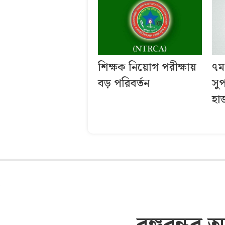
শিক্ষক নিয়োগ পরীক্ষায়
৭ম
বড় পরিবর্তন
সু
হা