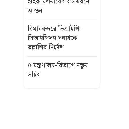
হাইকমিশনারের বাসভবনে
স্বর্ণ খাতে আসছে
আগুন
নতুন নীতিমালা
হুথিদের হামলায়
বিমানবন্দরে ভিআইপি-
ইয়েমেনে ৩০
সিআইপিসহ সবাইকে
সেনা নিহত
তল্লাশির নির্দেশ
সব হাসপাতাল-
৫ মন্ত্রণালয়-বিভাগে নতুন
ক্লিনিকে প্রাথমিক
সচিব
চিকিৎসা দিতে
নির্দেশনা জারির
নির্দেশ
ব্যাংক খাতের
নিরাপত্তায় র‌্যাব-
বাংলাদেশ