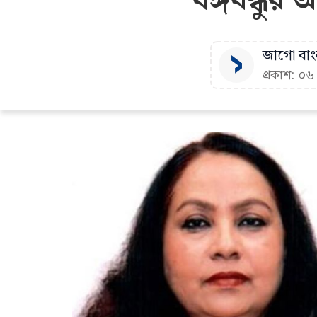
বঙ্গবন্ধুর
জাগো বাংল
প্রকাশ: ০