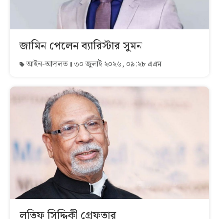
জামিন পেলেন ব্যারিস্টার সুমন
আইন-আদালত
৩০ জুলাই ২০২৬, ০৯:২৮ এএম
লতিফ সিদ্দিকী গ্রেফতার