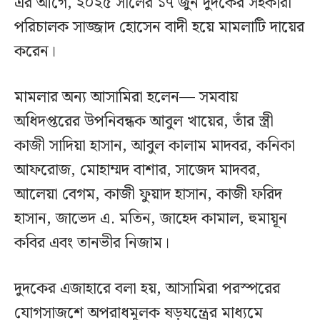
এর আগে, ২০২৫ সালের ১৭ জুন দুদকের সহকারী
পরিচালক সাজ্জাদ হোসেন বাদী হয়ে মামলাটি দায়ের
করেন।
মামলার অন্য আসামিরা হলেন— সমবায়
অধিদপ্তরের উপনিবন্ধক আবুল খায়ের, তাঁর স্ত্রী
কাজী সাদিয়া হাসান, আবুল কালাম মাদবর, কনিকা
আফরোজ, মোহাম্মদ বাশার, সাজেদ মাদবর,
আলেয়া বেগম, কাজী ফুয়াদ হাসান, কাজী ফরিদ
হাসান, জাভেদ এ. মতিন, জাহেদ কামাল, হুমায়ূন
কবির এবং তানভীর নিজাম।
দুদকের এজাহারে বলা হয়, আসামিরা পরস্পরের
যোগসাজশে অপরাধমূলক ষড়যন্ত্রের মাধ্যমে