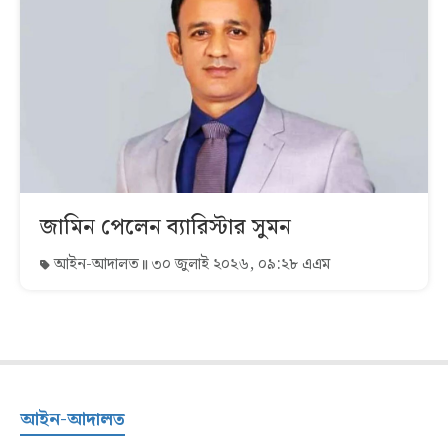
জামিন পেলেন ব্যারিস্টার সুমন
আইন-আদালত
৩০ জুলাই ২০২৬, ০৯:২৮ এএম
আইন-আদালত