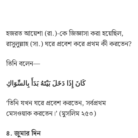
হজরত আয়েশা (রা.)-কে জিজ্ঞাসা করা হয়েছিল,
রাসুলুল্লাহ (সা.) ঘরে প্রবেশ করে প্রথম কী করতেন?
তিনি বলেন—
كَانَ إِذَا دَخَلَ بَيْتَهُ بَدَأَ بِالسِّوَاكِ
‘তিনি যখন ঘরে প্রবেশ করতেন, সর্বপ্রথম
মেসওয়াক করতেন।’ (মুসলিম ২৫৩)
৪. জুমার দিন