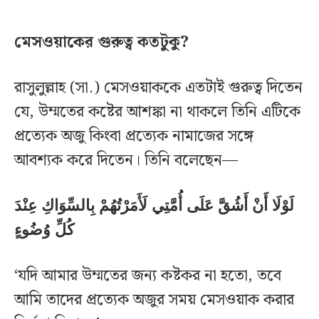
মেসওয়াকের গুরুত্ব কতটুকু?
রাসুলুল্লাহ (সা.) মেসওয়াককে এতটাই গুরুত্ব দিতেন
যে, উম্মতের কষ্টের আশঙ্কা না থাকলে তিনি এটিকে
প্রত্যেক অজু কিংবা প্রত্যেক নামাজের সঙ্গে
আবশ্যক করে দিতেন। তিনি বলেছেন—
لَوْلَا أَنْ أَشُقَّ عَلَى أُمَّتِي لَأَمَرْتُهُمْ بِالسِّوَاكِ عِنْدَ
كُلِّ وُضُوءٍ
‘যদি আমার উম্মতের জন্য কষ্টকর না হতো, তবে
আমি তাদের প্রত্যেক অজুর সময় মেসওয়াক করার