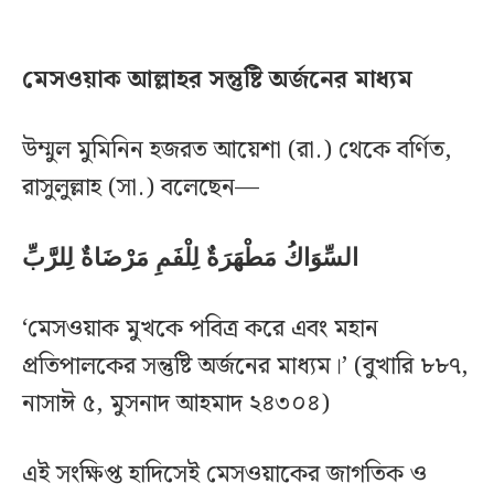
মেসওয়াক আল্লাহর সন্তুষ্টি অর্জনের মাধ্যম
উম্মুল মুমিনিন হজরত আয়েশা (রা.) থেকে বর্ণিত,
রাসুলুল্লাহ (সা.) বলেছেন—
السِّوَاكُ مَطْهَرَةٌ لِلْفَمِ مَرْضَاةٌ لِلرَّبِّ
‘মেসওয়াক মুখকে পবিত্র করে এবং মহান
প্রতিপালকের সন্তুষ্টি অর্জনের মাধ্যম।’ (বুখারি ৮৮৭,
নাসাঈ ৫, মুসনাদ আহমাদ ২৪৩০৪)
এই সংক্ষিপ্ত হাদিসেই মেসওয়াকের জাগতিক ও