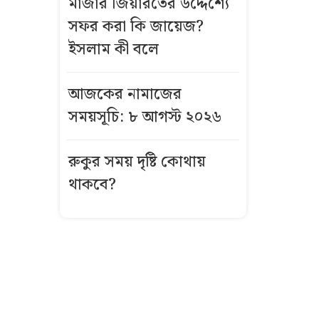
মাজার জিয়ারতের উদ্দেশ্যে
জলসা সালানা
সফর করা কি জায়েজ?
অনুষ্ঠিত
ইসলাম কী বলে
ঈদে
মিলাদুন্নবীতে
আজকের নামাজের
টানা ৩ দিনের
সময়সূচি: ৮ আগস্ট ২০২৬
ছুটি
রুকুর সময় দৃষ্টি কোথায়
দেরিতে সন্তান
থাকবে?
নেওয়ার ভাবনা,
কুরআন-হাদিস যা
বলছে
কলকাতার কাছে
মমতার গাড়িতে
হামলা, অল্পের