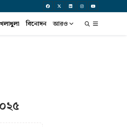
েলাধুলা
বিনোদন
আরও
২০২৫