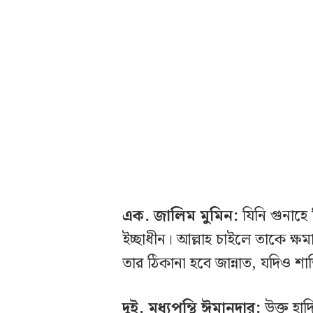
এক. জালিম মুমিন:
যিনি গুনাহে
ইচ্ছাধীন। আল্লাহ চাইলে তাকে ক্ষ
তার ঠিকানা হবে জান্নাত, যদিও শাস
দুই. মধ্যপন্থি ঈমানদার:
উক্ত হাদ