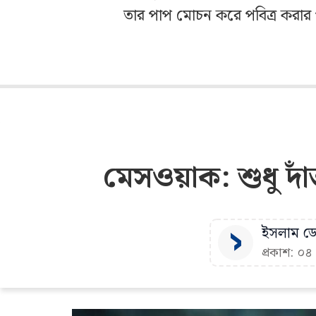
তার পাপ মোচন করে পবিত্র করার প
মেসওয়াক: শুধু দাঁত 
ইসলাম ডেস
প্রকাশ: ০