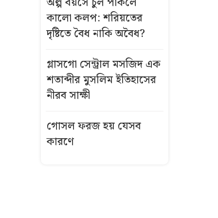
অল্প বয়সে চুল পাকলে
কালো কলপ: শরিয়তের
বিমানবন্দরে
ভিআইপি-
দৃষ্টিতে বৈধ নাকি অবৈধ?
সিআইপিসহ
সবাইকে তল্লাশির
গ্লাসগো সেন্ট্রাল মসজিদ এক
নির্দেশ
শতাব্দীর মুসলিম ইতিহাসের
নীরব সাক্ষী
বিএনপির সভায়
আ.লীগ নেতার
গোসল ফরজ হয় যেসব
ফুলেল শুভেচ্ছা
নিয়ে বিতর্ক
কারণে
ভিসা নিয়ে নতুন
নীতিমালা
যুক্তরাষ্ট্রের