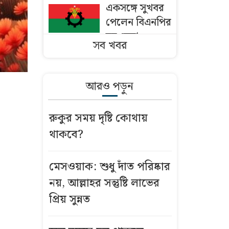
একসঙ্গে সুখবর
পেলেন বিএনপির
ছয় নেতা
সব খবর
ঢাকায় পাকিস্তান
হাইকমিশনারের
আরও পড়ুন
বাসভবনে আগুন
রুকুর সময় দৃষ্টি কোথায়
বাংলাদেশি
থাকবে?
কৃষকদের ভিসা
দিচ্ছে ওমান
মেসওয়াক: শুধু দাঁত পরিষ্কার
মসজিদের মাইক
নয়, আল্লাহর সন্তুষ্টি লাভের
নিয়ে অমিত
প্রিয় সুন্নত
শাহ’র সঙ্গে তিন
এমপির বৈঠক