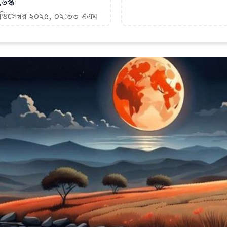
েস্ক
 ডিসেম্বর ২০২৫, ০২:৩৩ এএম