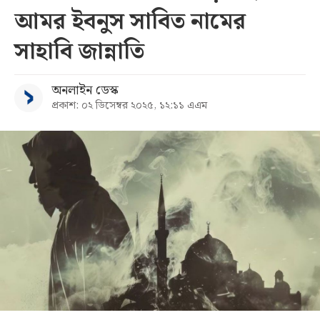
আমর ইবনুস সাবিত নামের
সব
সাহাবি জান্নাতি
বিভাগ
অনলাইন ডেস্ক
প্রকাশ: ০২ ডিসেম্বর ২০২৫, ১২:১১ এএম
আর্কাইভ
কনভার্টার