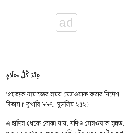
ad
عِنْدَ كُلِّ صَلَاةٍ
‘প্রত্যেক নামাজের সময় মেসওয়াক করার নির্দেশ
দিতাম।’ বুখারি ৮৮৭, মুসলিম ২৫২)
এ হাদিস থেকে বোঝা যায়, যদিও মেসওয়াক সুন্নত,