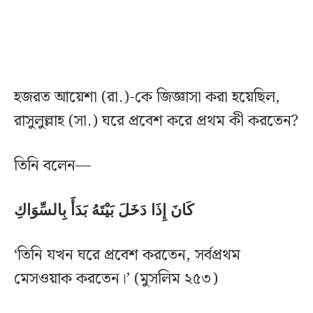
হজরত আয়েশা (রা.)-কে জিজ্ঞাসা করা হয়েছিল,
রাসুলুল্লাহ (সা.) ঘরে প্রবেশ করে প্রথম কী করতেন?
তিনি বলেন—
كَانَ إِذَا دَخَلَ بَيْتَهُ بَدَأَ بِالسِّوَاكِ
‘তিনি যখন ঘরে প্রবেশ করতেন, সর্বপ্রথম
মেসওয়াক করতেন।’ (মুসলিম ২৫৩)