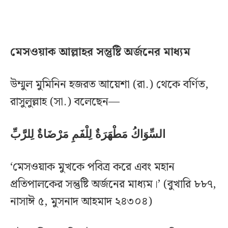
মেসওয়াক আল্লাহর সন্তুষ্টি অর্জনের মাধ্যম
উম্মুল মুমিনিন হজরত আয়েশা (রা.) থেকে বর্ণিত,
রাসুলুল্লাহ (সা.) বলেছেন—
السِّوَاكُ مَطْهَرَةٌ لِلْفَمِ مَرْضَاةٌ لِلرَّبِّ
‘মেসওয়াক মুখকে পবিত্র করে এবং মহান
প্রতিপালকের সন্তুষ্টি অর্জনের মাধ্যম।’ (বুখারি ৮৮৭,
নাসাঈ ৫, মুসনাদ আহমাদ ২৪৩০৪)