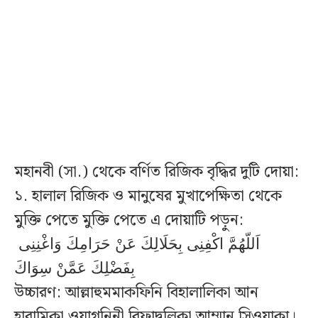
মহানবী (সা.) থেকে বর্ণিত রিজিক বৃদ্ধির দুটি দোয়া:
১. হালাল রিজিক ও মানুষের মুখাপেক্ষিতা থেকে
মুক্তি পেতে মুক্তি পেতে এ দোয়াটি পড়ুন:
اَللّهُمَّ اكْفِنِى بِحَلَالِكَ عَنْ حَرَامِكَ وَاغْنِنِى
بِفَضْلِكَ عَمَّنْ سِوَاكَ
উচ্চারণ: আল্লাহুমমাকফিনি বিহালালিকা আন
হারামিকা ওয়াগনিনী বিফাদ্বলিকা আম্মান সিওয়াকা।