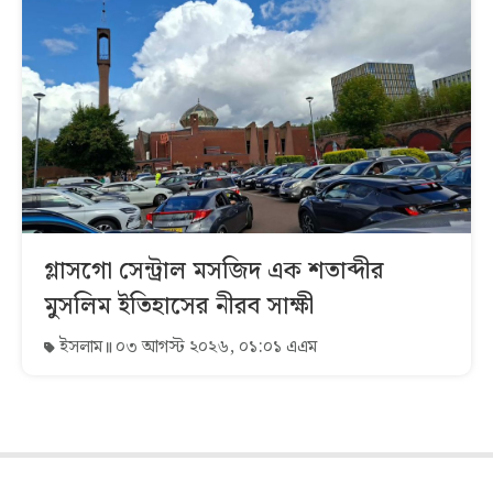
গ্লাসগো সেন্ট্রাল মসজিদ এক শতাব্দীর
মুসলিম ইতিহাসের নীরব সাক্ষী
ইসলাম
০৩ আগস্ট ২০২৬, ০১:০১ এএম