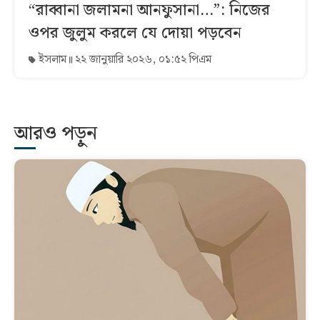
“রাব্বানা জলামনা আনফুসানা…”: নিজের
ওপর জুলুম করলে যে দোয়া পড়বেন
ইসলাম
২২ জানুয়ারি ২০২৬, ০১:৫২ পিএম
আরও পড়ুন