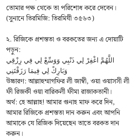
তোমার পক্ষ থেকে তা পরিশোধ করে দেবেন।
(সুনানে তিরমিজি: তিরমিযী ৩৫৬৩)
২. রিজিকে প্রশস্ততা ও বরকতের জন্য এ দোয়াটি
পড়ুন:
اللَّهُمَّ اغْفِرْ لِي ذَنْبِي وَوَسِّعْ لِي فِي رِزْقِي
وَبَارِكْ لِي فِيمَا رَزَقْتَنِي
উচ্চারণ: আল্লাহুম্মাগফির লী জাম্বী, ওয়া ওয়াসসী লী
ফী রিজকী ওয়া বারিকলী ফীমা রাজাকতানী।
অর্থ: হে আল্লাহ! আমার গুনাহ মাফ করে দিন,
আমার রিজিকে প্রশস্ততা দান করুন এবং আপনি
আমাকে যে রিজিক দিয়েছেন তাতে বরকত দান
করুন।