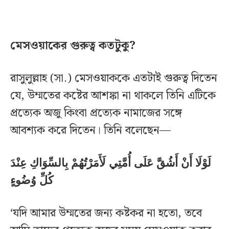
মেসওয়াকের গুরুত্ব কতটুকু?
রাসুলুল্লাহ (সা.) মেসওয়াককে এতটাই গুরুত্ব দিতেন
যে, উম্মতের কষ্টের আশঙ্কা না থাকলে তিনি এটিকে
প্রত্যেক অজু কিংবা প্রত্যেক নামাজের সঙ্গে
আবশ্যক করে দিতেন। তিনি বলেছেন—
لَوْلَا أَنْ أَشُقَّ عَلَى أُمَّتِي لَأَمَرْتُهُمْ بِالسِّوَاكِ عِنْدَ
كُلِّ وُضُوءٍ
‘যদি আমার উম্মতের জন্য কষ্টকর না হতো, তবে