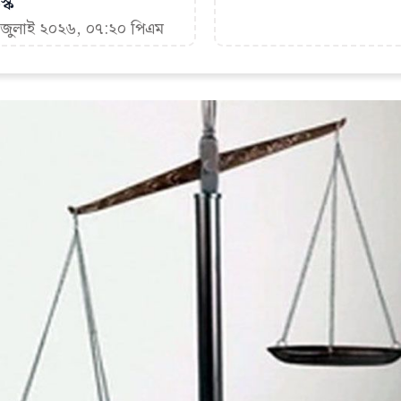
্ক
৮ জুলাই ২০২৬, ০৭:২০ পিএম