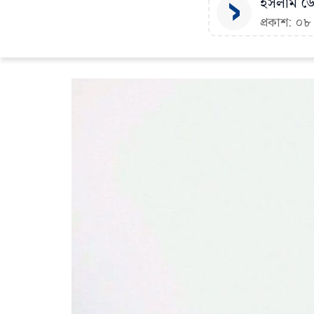
ইসলাম ডেস
প্রকাশ: ০