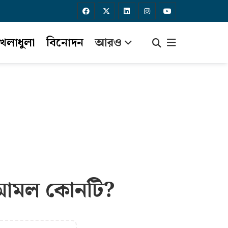
েলাধুলা
বিনোদন
আরও
ারী আমল কোনটি?