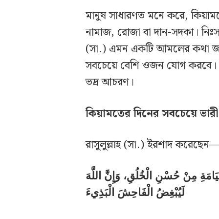
মানুষ সাধারণত মনে করে, কিয়া
নামাজ, রোজা বা দান-সদকা। নিঃসন্দ
(সা.) এমন একটি আমলের কথা জান
সবচেয়ে বেশি ওজন যোগ করবে। 
ভদ্র আচরণ।
কিয়ামতের দিনের সবচেয়ে ভা
রাসুলুল্লাহ (সা.) ইরশাদ করেছেন
امَةِ مِنْ حُسْنِ الْخُلُقِ، وَإِنَّ اللَّهَ
لَيُبْغِضُ الْفَاحِشَ الْبَذِيءَ