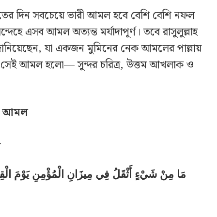
মতের দিন সবচেয়ে ভারী আমল হবে বেশি বেশি নফল
েহে এসব আমল অত্যন্ত মর্যাদাপূর্ণ। তবে রাসুলুল্লাহ
িয়েছেন, যা একজন মুমিনের নেক আমলের পাল্লায়
সেই আমল হলো— সুন্দর চরিত্র, উত্তম আখলাক ও
রী আমল
—
مَا مِنْ شَيْءٍ أَثْقَلُ فِي مِيزَانِ الْمُؤْمِنِ يَوْمَ الْقِيَ