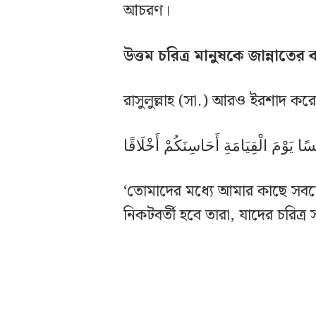
আচরণ।
উত্তম চরিত্র মানুষকে জান্নাতের 
রাসুলুল্লাহ (সা.) আরও ইরশাদ ক
ِسًا يَوْمَ الْقِيَامَةِ أَحَاسِنَكُمْ أَخْلَاقًا
‘তোমাদের মধ্যে আমার কাছে সবচেয
নিকটবর্তী হবে তারা, যাদের চরিত্