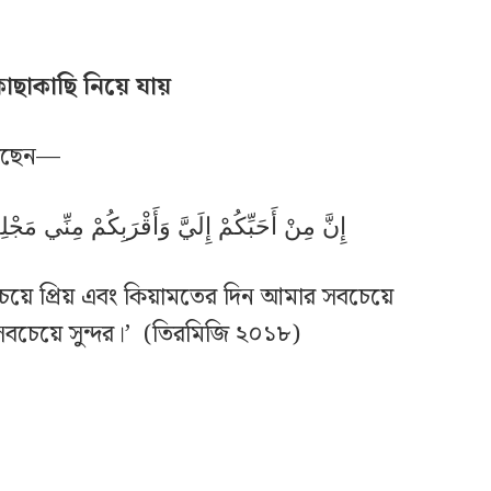
কাছাকাছি নিয়ে যায়
রেছেন—
إِنَّ مِنْ أَحَبِّكُمْ إِلَيَّ وَأَقْرَبِكُمْ مِنِّي مَجْل
়ে প্রিয় এবং কিয়ামতের দিন আমার সবচেয়ে
র সবচেয়ে সুন্দর।’ (তিরমিজি ২০১৮)