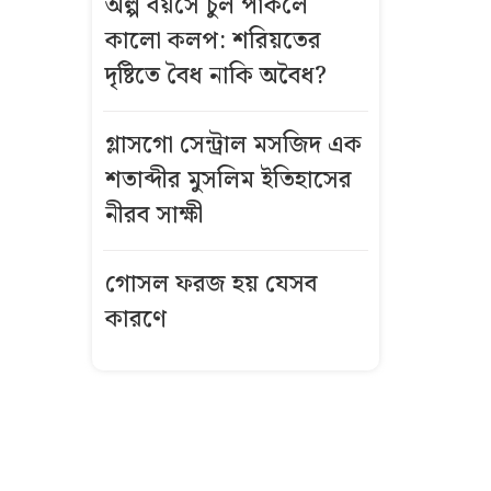
অল্প বয়সে চুল পাকলে
বিস্ফোরণে একই
কালো কলপ: শরিয়তের
পরিবারের
দৃষ্টিতে বৈধ নাকি অবৈধ?
শিশুসহ ৩ জন
দগ্ধ
গ্লাসগো সেন্ট্রাল মসজিদ এক
গ্রিসে দুই
শতাব্দীর মুসলিম ইতিহাসের
শতাধিক
নীরব সাক্ষী
অভিবাসী উদ্ধার,
অধিকাংশই
গোসল ফরজ হয় যেসব
বাংলাদেশি
কারণে
কীভাবে এখনো
উজ্জ্বল রূপ ও
লাবণ্য ধরে
রেখেছেন কাজল