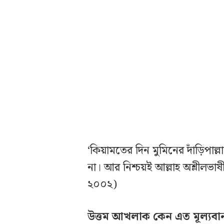
‘কিয়ামতের দিন মুমিনের দাঁড়িপা
না। আর নিশ্চয়ই আল্লাহ অশ্লীলভা
২০০২)
উত্তম আখলাক কেন এত মূল্যবা