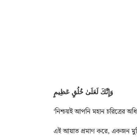
وَإِنَّكَ لَعَلَىٰ خُلُقٍ عَظِيمٍ
‘নিশ্চয়ই আপনি মহান চরিত্রের অ
এই আয়াত প্রমাণ করে, একজন মুমিনে