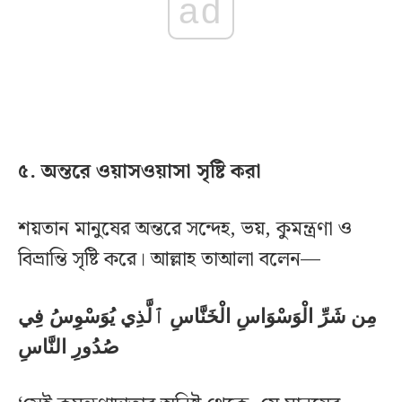
ad
৫. অন্তরে ওয়াসওয়াসা সৃষ্টি করা
শয়তান মানুষের অন্তরে সন্দেহ, ভয়, কুমন্ত্রণা ও
বিভ্রান্তি সৃষ্টি করে। আল্লাহ তাআলা বলেন—
مِن شَرِّ الْوَسْوَاسِ الْخَنَّاسِ ٱلَّذِي يُوَسْوِسُ فِي
صُدُورِ النَّاسِ