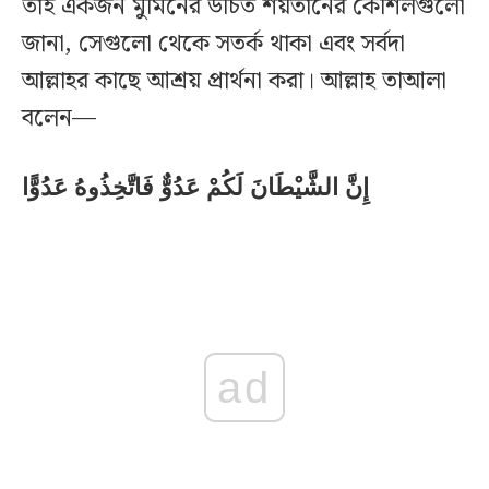
তাই একজন মুমিনের উচিত শয়তানের কৌশলগুলো
জানা, সেগুলো থেকে সতর্ক থাকা এবং সর্বদা
আল্লাহর কাছে আশ্রয় প্রার্থনা করা। আল্লাহ তাআলা
বলেন—
إِنَّ الشَّيْطَانَ لَكُمْ عَدُوٌّ فَاتَّخِذُوهُ عَدُوًّا
ad