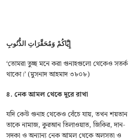
إِيَّاكُمْ وَمُحَقَّرَاتِ الذُّنُوبِ
‘তোমরা তুচ্ছ মনে করা গুনাহগুলো থেকেও সতর্ক
থাকো।’ (মুসনাদ আহমাদ ৩৮০৮)
৪. নেক আমল থেকে দূরে রাখা
যদি কেউ গুনাহ থেকেও বেঁচে যায়, তখন শয়তান
তাকে নামাজ, কুরআন তিলাওয়াত, জিকির, দান-
সদকা ও অন্যান্য নেক আমল থেকে অলসতা ও