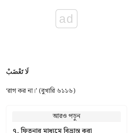
ad
لَا تَغْضَبْ
‘রাগ কর না।’ (বুখারি ৬১১৬)
আরও পড়ুন
৭. ফিতনার মাধ্যমে বিভ্রান্ত করা