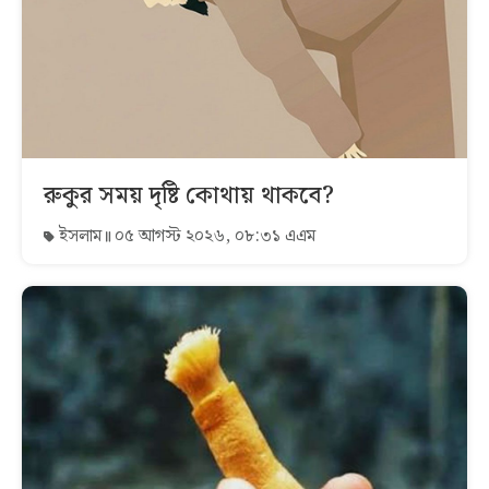
রুকুর সময় দৃষ্টি কোথায় থাকবে?
ইসলাম
০৫ আগস্ট ২০২৬, ০৮:৩১ এএম