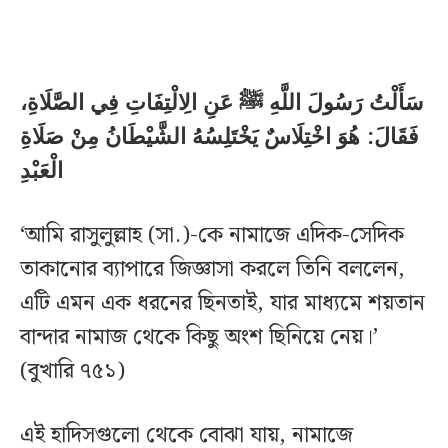
سَأَلْتُ رَسُولَ اللَّهِ ﷺ عَنِ الِالْتِفَاتِ فِي الصَّلَاةِ،
فَقَالَ: هُوَ اخْتِلَاسٌ يَخْتَلِسُهُ الشَّيْطَانُ مِنْ صَلَاةِ
الْعَبْدِ
‘আমি রাসুলুল্লাহ (সা.)-কে নামাজে এদিক-সেদিক
তাকানোর ব্যাপারে জিজ্ঞাসা করলে তিনি বললেন,
এটি এমন এক ধরনের ছিনতাই, যার মাধ্যমে শয়তান
বান্দার নামাজ থেকে কিছু অংশ ছিনিয়ে নেয়।’
(বুখারি ৭৫১)
এই হাদিসগুলো থেকে বোঝা যায়, নামাজে