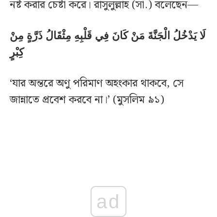
নষ্ট করার চেষ্টা করে। রাসুলুল্লাহ (সা.) বলেছেন—
لَا يَدْخُلُ الْجَنَّةَ مَنْ كَانَ فِي قَلْبِهِ مِثْقَالُ ذَرَّةٍ مِنْ
كِبْرٍ
‘যার অন্তরে অণু পরিমাণ অহংকার থাকবে, সে
জান্নাতে প্রবেশ করবে না।’ (মুসলিম ৯১)
ad