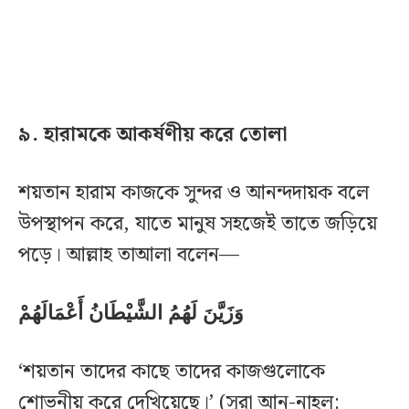
৯. হারামকে আকর্ষণীয় করে তোলা
শয়তান হারাম কাজকে সুন্দর ও আনন্দদায়ক বলে
উপস্থাপন করে, যাতে মানুষ সহজেই তাতে জড়িয়ে
পড়ে। আল্লাহ তাআলা বলেন—
وَزَيَّنَ لَهُمُ الشَّيْطَانُ أَعْمَالَهُمْ
‘শয়তান তাদের কাছে তাদের কাজগুলোকে
শোভনীয় করে দেখিয়েছে।’ (সুরা আন-নাহল: