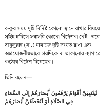
রুকুর সময় দৃষ্টি নির্দিষ্ট কোনো স্থানে রাখার বিষয়ে
সহিহ হাদিসে সরাসরি কোনো নির্দেশনা নেই। তবে
রাসুলুল্লাহ (সা.) নামাজে দৃষ্টি সংযত রাখা এবং
অপ্রয়োজনীয়ভাবে চারদিকে না তাকানোর ব্যাপারে
কঠোর নির্দেশ দিয়েছেন।
তিনি বলেন—
لَيَنْتَهِيَنَّ أَقْوَامٌ يَرْفَعُونَ أَبْصَارَهُمْ إِلَى السَّمَاءِ
فِي الصَّلَاةِ أَوْ لَتُخْطَفَنَّ أَبْصَارُهُمْ