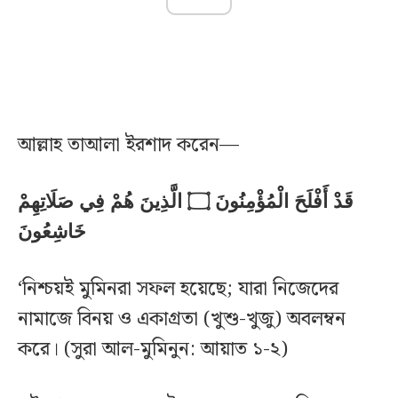
আল্লাহ তাআলা ইরশাদ করেন—
قَدْ أَفْلَحَ الْمُؤْمِنُونَ ۝ الَّذِينَ هُمْ فِي صَلَاتِهِمْ
خَاشِعُونَ
‘নিশ্চয়ই মুমিনরা সফল হয়েছে; যারা নিজেদের
নামাজে বিনয় ও একাগ্রতা (খুশু-খুজু) অবলম্বন
করে। (সুরা আল-মুমিনুন: আয়াত ১-২)