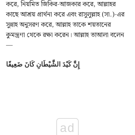
করে, নিয়মিত জিকির-আজকার করে, আল্লাহর
কাছে আশ্রয় প্রার্থনা করে এবং রাসুলুল্লাহ (সা.)-এর
সুন্নাহ অনুসরণ করে, আল্লাহ তাকে শয়তানের
কুমন্ত্রণা থেকে রক্ষা করেন। আল্লাহ তাআলা বলেন
—
إِنَّ كَيْدَ الشَّيْطَانِ كَانَ ضَعِيفًا
ad