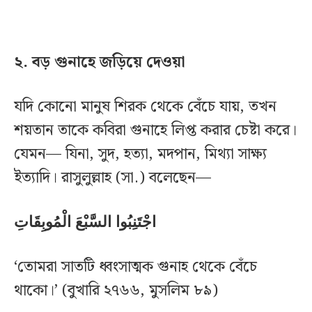
২. বড় গুনাহে জড়িয়ে দেওয়া
যদি কোনো মানুষ শিরক থেকে বেঁচে যায়, তখন
শয়তান তাকে কবিরা গুনাহে লিপ্ত করার চেষ্টা করে।
যেমন— যিনা, সুদ, হত্যা, মদপান, মিথ্যা সাক্ষ্য
ইত্যাদি। রাসুলুল্লাহ (সা.) বলেছেন—
اجْتَنِبُوا السَّبْعَ الْمُوبِقَاتِ
‘তোমরা সাতটি ধ্বংসাত্মক গুনাহ থেকে বেঁচে
থাকো।’ (বুখারি ২৭৬৬, মুসলিম ৮৯)