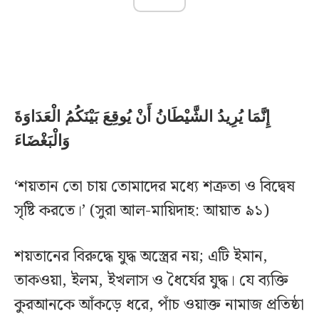
إِنَّمَا يُرِيدُ الشَّيْطَانُ أَنْ يُوقِعَ بَيْنَكُمُ الْعَدَاوَةَ
وَالْبَغْضَاءَ
‘শয়তান তো চায় তোমাদের মধ্যে শত্রুতা ও বিদ্বেষ
সৃষ্টি করতে।’ (সুরা আল-মায়িদাহ: আয়াত ৯১)
শয়তানের বিরুদ্ধে যুদ্ধ অস্ত্রের নয়; এটি ইমান,
তাকওয়া, ইলম, ইখলাস ও ধৈর্যের যুদ্ধ। যে ব্যক্তি
কুরআনকে আঁকড়ে ধরে, পাঁচ ওয়াক্ত নামাজ প্রতিষ্ঠা