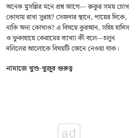
অনেক মুসল্লির মনে প্রশ্ন জাগে— রুকুর সময় চোখ
কোথায় রাখা সুন্নাহ? সেজদার স্থানে, পায়ের দিকে,
নাকি অন্য কোথাও? এ বিষয়ে কুরআন, সহিহ হাদিস
ও ফুকাহায়ে কেরামের ব্যাখ্যা কী বলে—চলুন
দলিলের আলোকে বিষয়টি জেনে নেওয়া যাক।
নামাজে খুশু-খুজুর গুরুত্ব
ad