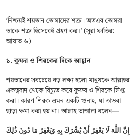
‘নিশ্চয়ই শয়তান তোমাদের শত্রু। অতএব তোমরা
তাকে শত্রু হিসেবেই গ্রহণ কর।’ (সুরা ফাতির:
আয়াত ৬)
১. কুফর ও শিরকের দিকে আহ্বান
শয়তানের সবচেয়ে বড় লক্ষ্য হলো মানুষকে আল্লাহর
একত্ববাদ থেকে বিচ্যুত করে কুফর ও শিরকে লিপ্ত
করা। কারণ শিরক এমন একটি গুনাহ, যা তাওবা
ছাড়া ক্ষমা করা হয় না। আল্লাহ তাআলা বলেন—
إِنَّ اللَّهَ لَا يَغْفِرُ أَنْ يُشْرَكَ بِهِ وَيَغْفِرُ مَا دُونَ ذَٰلِكَ