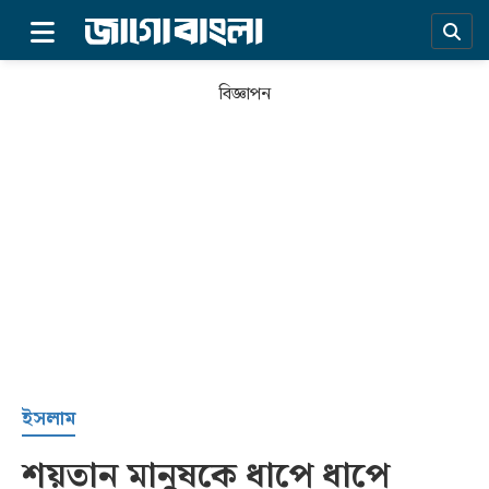
×
বিজ্ঞাপন
প্রচ্ছদ
ইসলাম
শয়তান মানুষকে ধাপে ধাপে
সর্বশেষ