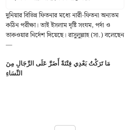
দুনিয়ার বিভিন্ন ফিতনার মধ্যে নারী-ফিতনা অন্যতম
কঠিন পরীক্ষা। তাই ইসলাম দৃষ্টি সংযম, পর্দা ও
তাকওয়ার নির্দেশ দিয়েছে। রাসুলুল্লাহ (সা.) বলেছেন
—
مَا تَرَكْتُ بَعْدِي فِتْنَةً أَضَرَّ عَلَى الرِّجَالِ مِنَ
النِّسَاءِ