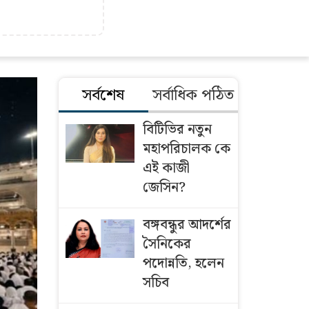
সর্বশেষ
সর্বাধিক পঠিত
বিটিভির নতুন
মহাপরিচালক কে
এই কাজী
জেসিন?
বঙ্গবন্ধুর আদর্শের
সৈনিকের
পদোন্নতি, হলেন
সচিব