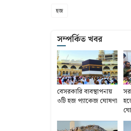
হজ
সম্পর্কিত খবর
বেসরকারি ব্যবস্থাপনায়
সর
৩টি হজ প্যাকেজ ঘোষণা
হজ
ঘো