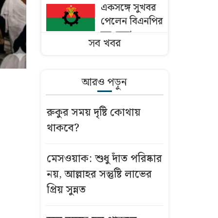
একসঙ্গে সুখবর
পেলেন বিএনপির
ছয় নেতা
সব খবর
ঢাকায় পাকিস্তান
হাইকমিশনারের
আরও পড়ুন
বাসভবনে আগুন
রুকুর সময় দৃষ্টি কোথায়
বাংলাদেশি
থাকবে?
কৃষকদের ভিসা
দিচ্ছে ওমান
মেসওয়াক: শুধু দাঁত পরিষ্কার
মসজিদের মাইক
নয়, আল্লাহর সন্তুষ্টি লাভের
নিয়ে অমিত
প্রিয় সুন্নত
শাহ’র সঙ্গে তিন
এমপির বৈঠক