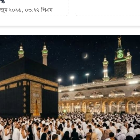
্ক
৪ জুন ২০২৬, ০৩:২৭ পিএম