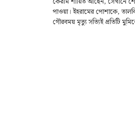
কেরাম শায়িত আছেন, সেখানে শে
পাওয়া। ইহরামের পোশাকে, তালবিয়
গৌরবময় মৃত্যু সত্যিই প্রতিটি মুমি