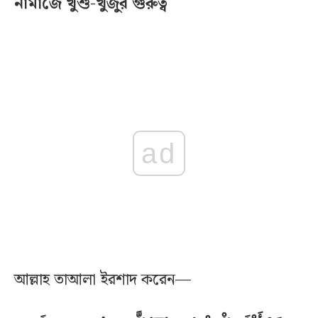
নামাজে খুশু-খুজুর গুরুত্ব
ad
আল্লাহ তাআলা ইরশাদ করেন—