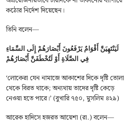
অপ্রয়োজনীয়ভাবে চারদিকে না তাকানোর ব্যাপারে
কঠোর নির্দেশ দিয়েছেন।
তিনি বলেন—
لَيَنْتَهِيَنَّ أَقْوَامٌ يَرْفَعُونَ أَبْصَارَهُمْ إِلَى السَّمَاءِ
فِي الصَّلَاةِ أَوْ لَتُخْطَفَنَّ أَبْصَارُهُمْ
‘লোকেরা যেন নামাজে আকাশের দিকে দৃষ্টি তোলা
থেকে বিরত থাকে; অন্যথায় তাদের দৃষ্টি কেড়ে
নেওয়া হতে পারে।’ (বুখারি ৭৫০, মুসলিম ৪২৯)
আরেক হাদিসে হজরত আয়েশা (রা.) বলেন—