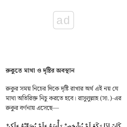
ad
রুকুতে মাথা ও দৃষ্টির অবস্থান
রুকুর সময় নিচের দিকে দৃষ্টি রাখার অর্থ এই নয় যে
মাথা অতিরিক্ত নিচু করতে হবে। রাসুলুল্লাহ (সা.)-এর
রুকুর বর্ণনায় এসেছে—
كَانَ إِذَا رَكَعَ لَمْ يُشْخِصْ رَأْسَهُ وَلَمْ يُصَوِّبْهُ وَلَكِنْ