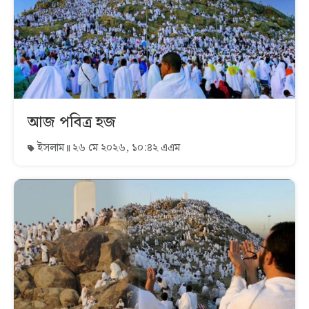
আজ পবিত্র হজ
ইসলাম
২৬ মে ২০২৬, ১০:৪২ এএম