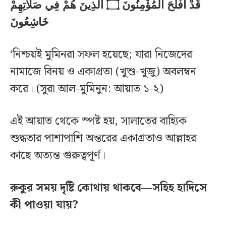
قَدْ أَفْلَحَ الْمُؤْمِنُونَ ۝ الَّذِينَ هُمْ فِي صَلَاتِهِمْ
خَاشِعُونَ
‘নিশ্চয়ই মুমিনরা সফল হয়েছে; যারা নিজেদের
নামাজে বিনয় ও একাগ্রতা (খুশু-খুজু) অবলম্বন
করে। (সুরা আল-মুমিনুন: আয়াত ১-২)
এই আয়াত থেকে স্পষ্ট হয়, সালাতের বাহ্যিক
শুদ্ধতার পাশাপাশি অন্তরের একাগ্রতাও আল্লাহর
কাছে অত্যন্ত গুরুত্বপূর্ণ।
রুকুর সময় দৃষ্টি কোথায় থাকবে—সহিহ হাদিসে
কী পাওয়া যায়?