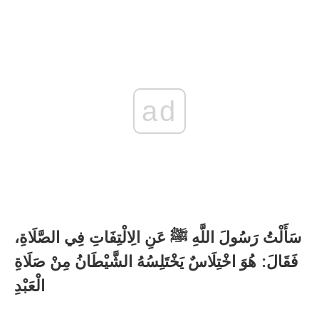
ad
سَأَلْتُ رَسُولَ اللَّهِ ﷺ عَنِ الِالْتِفَاتِ فِي الصَّلَاةِ،
فَقَالَ: هُوَ اخْتِلَاسٌ يَخْتَلِسُهُ الشَّيْطَانُ مِنْ صَلَاةِ
الْعَبْدِ