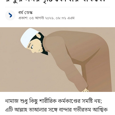
ধর্ম ডেস্ক
প্রকাশ: ০৫ আগস্ট ২০২৬, ০৮:৩১ এএম
নামাজ শুধু কিছু শারীরিক কর্মকাণ্ডের সমষ্টি নয়;
এটি আল্লাহ তাআলার সঙ্গে বান্দার গভীরতম আত্মিক