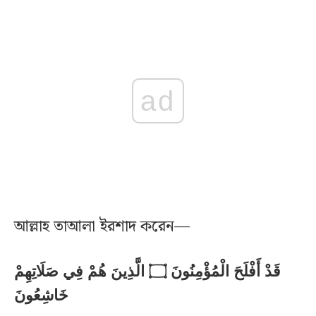
ad
আল্লাহ তাআলা ইরশাদ করেন—
قَدْ أَفْلَحَ الْمُؤْمِنُونَ ۝ الَّذِينَ هُمْ فِي صَلَاتِهِمْ
خَاشِعُونَ