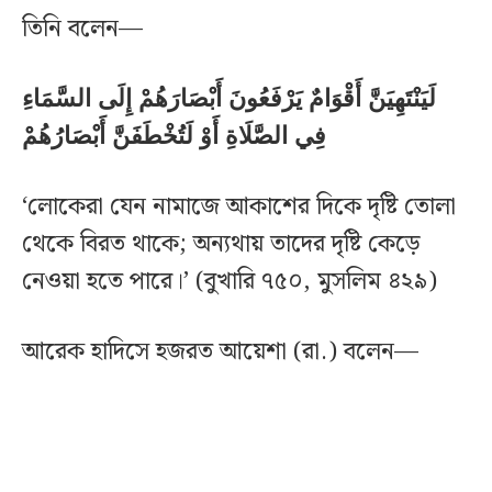
তিনি বলেন—
لَيَنْتَهِيَنَّ أَقْوَامٌ يَرْفَعُونَ أَبْصَارَهُمْ إِلَى السَّمَاءِ
فِي الصَّلَاةِ أَوْ لَتُخْطَفَنَّ أَبْصَارُهُمْ
‘লোকেরা যেন নামাজে আকাশের দিকে দৃষ্টি তোলা
থেকে বিরত থাকে; অন্যথায় তাদের দৃষ্টি কেড়ে
নেওয়া হতে পারে।’ (বুখারি ৭৫০, মুসলিম ৪২৯)
আরেক হাদিসে হজরত আয়েশা (রা.) বলেন—