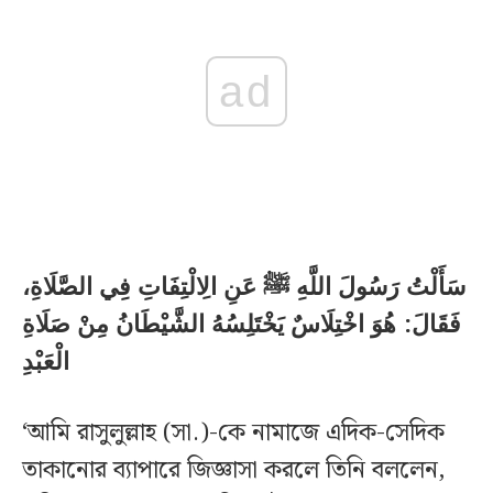
ad
سَأَلْتُ رَسُولَ اللَّهِ ﷺ عَنِ الِالْتِفَاتِ فِي الصَّلَاةِ،
فَقَالَ: هُوَ اخْتِلَاسٌ يَخْتَلِسُهُ الشَّيْطَانُ مِنْ صَلَاةِ
الْعَبْدِ
‘আমি রাসুলুল্লাহ (সা.)-কে নামাজে এদিক-সেদিক
তাকানোর ব্যাপারে জিজ্ঞাসা করলে তিনি বললেন,