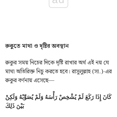
রুকুতে মাথা ও দৃষ্টির অবস্থান
রুকুর সময় নিচের দিকে দৃষ্টি রাখার অর্থ এই নয় যে
মাথা অতিরিক্ত নিচু করতে হবে। রাসুলুল্লাহ (সা.)-এর
রুকুর বর্ণনায় এসেছে—
كَانَ إِذَا رَكَعَ لَمْ يُشْخِصْ رَأْسَهُ وَلَمْ يُصَوِّبْهُ وَلَكِنْ
بَيْنَ ذَلِكَ