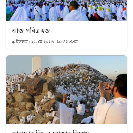
আজ পবিত্র হজ
ইসলাম
২৬ মে ২০২৬, ১০:৪২ এএম