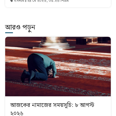
ইসলাম
২৪ মে ২০২৬, ০৫:২৩ পিএম
আরও পড়ুন
আজকের নামাজের সময়সূচি: ৮ আগস্ট
২০২৬