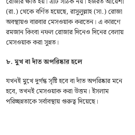
রোজার ক্ষতি হয়। এটি সঠিক নয়। হজরত আয়েশা
(রা.) থেকে বর্ণিত হয়েছে, রাসুলুল্লাহ (সা.) রোজা
অবস্থায়ও বারবার মেসওয়াক করতেন। এ কারণে
রমজান কিংবা নফল রোজার দিনেও দিনের বেলায়
মেসওয়াক করা সুন্নত।
৮. মুখ বা দাঁত অপরিষ্কার হলে
যখনই মুখে দুর্গন্ধ সৃষ্টি হবে বা দাঁত অপরিষ্কার মনে
হবে, তখনই মেসওয়াক করা উত্তম। ইসলাম
পরিচ্ছন্নতাকে সর্বাবস্থায় গুরুত্ব দিয়েছে।