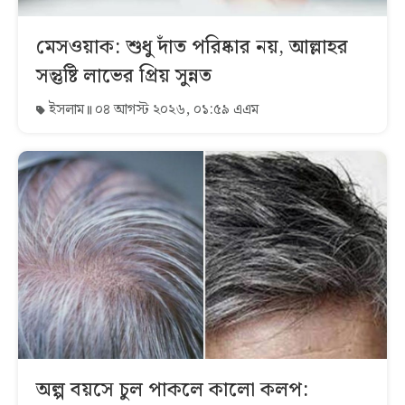
মেসওয়াক: শুধু দাঁত পরিষ্কার নয়, আল্লাহর
সন্তুষ্টি লাভের প্রিয় সুন্নত
ইসলাম
০৪ আগস্ট ২০২৬, ০১:৫৯ এএম
অল্প বয়সে চুল পাকলে কালো কলপ: