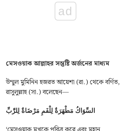
ad
মেসওয়াক আল্লাহর সন্তুষ্টি অর্জনের মাধ্যম
উম্মুল মুমিনিন হজরত আয়েশা (রা.) থেকে বর্ণিত,
রাসুলুল্লাহ (সা.) বলেছেন—
السِّوَاكُ مَطْهَرَةٌ لِلْفَمِ مَرْضَاةٌ لِلرَّبِّ
‘মেসওয়াক মুখকে পবিত্র করে এবং মহান