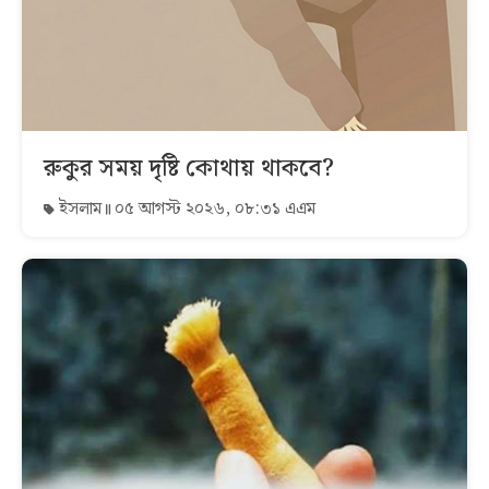
রুকুর সময় দৃষ্টি কোথায় থাকবে?
ইসলাম
০৫ আগস্ট ২০২৬, ০৮:৩১ এএম