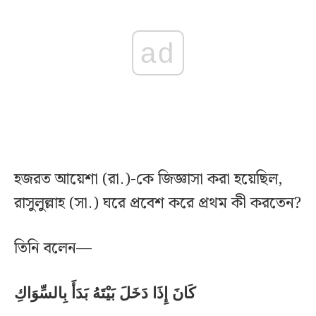
ad
হজরত আয়েশা (রা.)-কে জিজ্ঞাসা করা হয়েছিল,
রাসুলুল্লাহ (সা.) ঘরে প্রবেশ করে প্রথম কী করতেন?
তিনি বলেন—
كَانَ إِذَا دَخَلَ بَيْتَهُ بَدَأَ بِالسِّوَاكِ