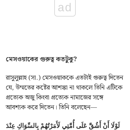
ad
মেসওয়াকের গুরুত্ব কতটুকু?
রাসুলুল্লাহ (সা.) মেসওয়াককে এতটাই গুরুত্ব দিতেন
যে, উম্মতের কষ্টের আশঙ্কা না থাকলে তিনি এটিকে
প্রত্যেক অজু কিংবা প্রত্যেক নামাজের সঙ্গে
আবশ্যক করে দিতেন। তিনি বলেছেন—
لَوْلَا أَنْ أَشُقَّ عَلَى أُمَّتِي لَأَمَرْتُهُمْ بِالسِّوَاكِ عِنْدَ