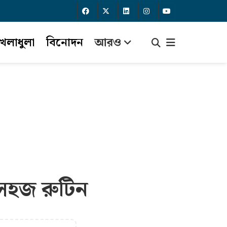
েলাধুলা
বিনোদন
আরও
সহজ রুটিন