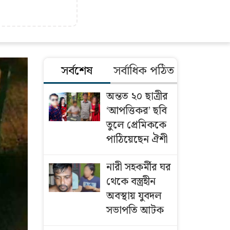
সর্বশেষ
সর্বাধিক পঠিত
অন্তত ২০ ছাত্রীর
‘আপত্তিকর’ ছবি
তুলে প্রেমিককে
পাঠিয়েছেন ঐশী
নারী সহকর্মীর ঘর
থেকে বস্ত্রহীন
অবস্থায় যুবদল
সভাপতি আটক