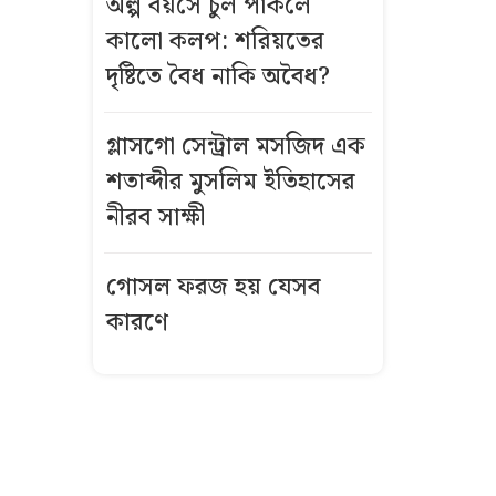
অল্প বয়সে চুল পাকলে
বিস্ফোরণে একই
কালো কলপ: শরিয়তের
পরিবারের
দৃষ্টিতে বৈধ নাকি অবৈধ?
শিশুসহ ৩ জন
দগ্ধ
গ্লাসগো সেন্ট্রাল মসজিদ এক
গ্রিসে দুই
শতাব্দীর মুসলিম ইতিহাসের
শতাধিক
নীরব সাক্ষী
অভিবাসী উদ্ধার,
অধিকাংশই
গোসল ফরজ হয় যেসব
বাংলাদেশি
কারণে
কীভাবে এখনো
উজ্জ্বল রূপ ও
লাবণ্য ধরে
রেখেছেন কাজল