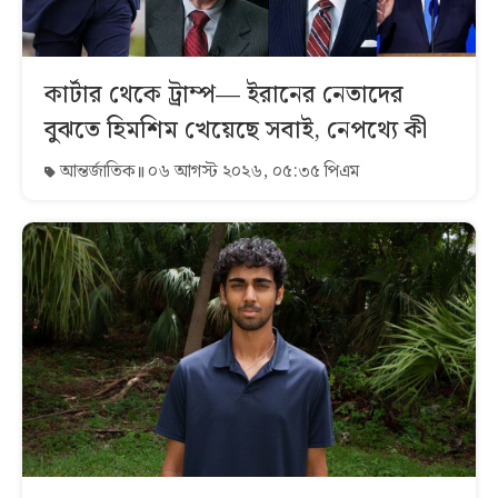
কার্টার থেকে ট্রাম্প— ইরানের নেতাদের
বুঝতে হিমশিম খেয়েছে সবাই, নেপথ্যে কী
আন্তর্জাতিক
০৬ আগস্ট ২০২৬, ০৫:৩৫ পিএম