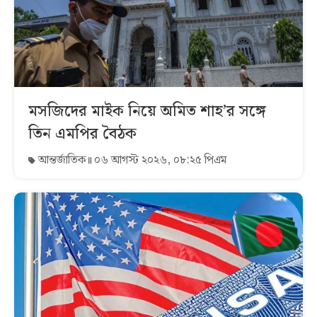
মসজিদের মাইক নিয়ে অমিত শাহ’র সঙ্গে
তিন এমপির বৈঠক
আন্তর্জাতিক
০৬ আগস্ট ২০২৬, ০৮:২৫ পিএম