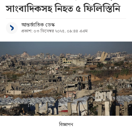
সাংবাদিকসহ নিহত ৫ ফিলিস্তিনি
সব
আন্তর্জাতিক ডেস্ক
বিভাগ
প্রকাশ: ০৩ ডিসেম্বর ২০২৫, ০৯:৪৪ এএম
আর্কাইভ
কনভার্টার
বিজ্ঞাপন