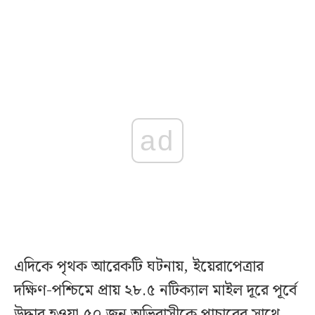
ad
এদিকে পৃথক আরেকটি ঘটনায়, ইয়েরাপেত্রার
দক্ষিণ-পশ্চিমে প্রায় ২৮.৫ নটিক্যাল মাইল দূরে পূর্বে
উদ্ধার হওয়া ৫০ জন অভিবাসীকে পাচারের সাথে