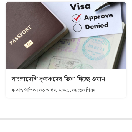
বাংলাদেশি কৃষকদের ভিসা দিচ্ছে ওমান
আন্তর্জাতিক
০৬ আগস্ট ২০২৬, ০৮:৩০ পিএম