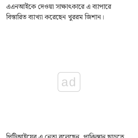
এএনআইকে দেওয়া সাক্ষাৎকারে এ ব্যাপারে
বিস্তারিত ব্যাখ্যা করেছেন খুররম জিশান।
ad
পিটিআইয়ের এ নেতা বলেছেন, পাকিস্তান ছাড়তে