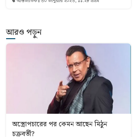
আন্তর্জাতিক
৩০ জানুয়ারি ২০২৬, ১১:২৮ এএম
আরও পড়ুন
অস্ত্রোপচারের পর কেমন আছেন মিঠুন
চক্রবর্তী?