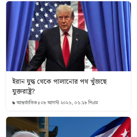
ইরান যুদ্ধ থেকে পালানোর পথ খুঁজছে
যুক্তরাষ্ট্র?
আন্তর্জাতিক
০৮ আগস্ট ২০২৬, ০৬:১৮ পিএম