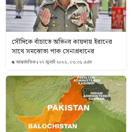
সৌদিকে বাঁচাতে অভিনব কায়দায় ইরানের
সাথে সমঝোতা পাক সেনাপ্রধানের
আন্তর্জাতিক
২৭ জুলাই ২০২৬, ০৩:০১ এএম