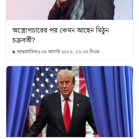
অস্ত্রোপচারের পর কেমন আছেন মিঠুন
চক্রবর্তী?
আন্তর্জাতিক
০৮ আগস্ট ২০২৬, ০৬:২৭ পিএম