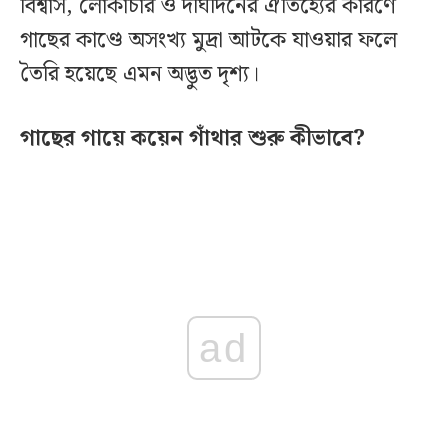
বিশ্বাস, লোকাচার ও দীর্ঘদিনের ঐতিহ্যের কারণে
গাছের কাণ্ডে অসংখ্য মুদ্রা আটকে যাওয়ার ফলে
তৈরি হয়েছে এমন অদ্ভুত দৃশ্য।
গাছের গায়ে কয়েন গাঁথার শুরু কীভাবে?
ad