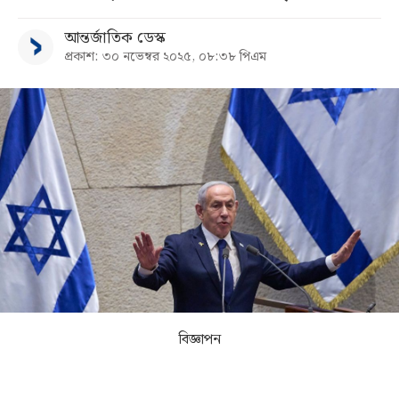
আন্তর্জাতিক ডেস্ক
সব
প্রকাশ: ৩০ নভেম্বর ২০২৫, ০৮:৩৮ পিএম
বিভাগ
আর্কাইভ
কনভার্টার
বিজ্ঞাপন