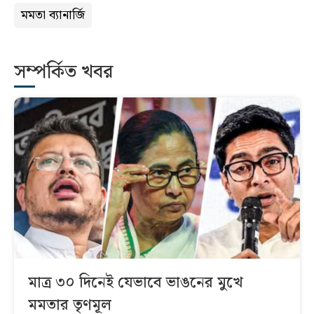
মমতা ব্যানার্জি
সম্পর্কিত খবর
মাত্র ৩০ দিনেই যেভাবে ভাঙনের মুখে
মমতার তৃণমূল