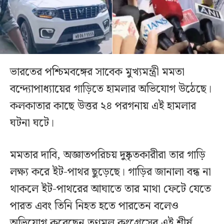
ভারতের পশ্চিমবঙ্গের সাবেক মুখ্যমন্ত্রী মমতা
বন্দ্যোপাধ্যায়ের গাড়িতে হামলার অভিযোগ উঠেছে।
কলকাতার কাছে উত্তর ২৪ পরগনায় এই হামলার
ঘটনা ঘটে।
মমতার দাবি, অজ্ঞাতপরিচয় দুষ্কৃতকারীরা তার গাড়ি
লক্ষ্য করে ইট-পাথর ছুড়েছে। গাড়ির জানালা বন্ধ না
থাকলে ইট-পাথরের আঘাতে তার মাথা ফেটে যেতে
পারত এবং তিনি নিহত হতে পারতেন বলেও
অভিযোগ করেছেন তৃণমূল কংগ্রেসের এই শীর্ষ