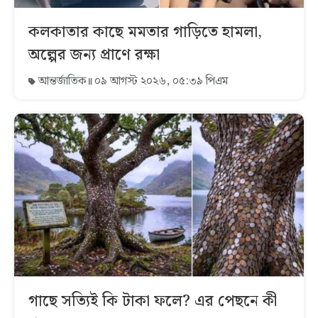
কলকাতার কাছে মমতার গাড়িতে হামলা,
অল্পের জন্য প্রাণে রক্ষা
আন্তর্জাতিক
০৯ আগস্ট ২০২৬, ০৫:৩৯ পিএম
গাছে সত্যিই কি টাকা ফলে? এর পেছনে কী