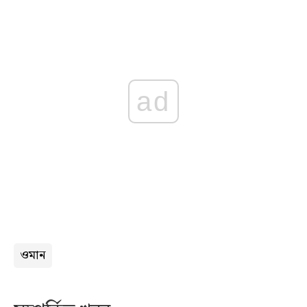
ad
ওমান