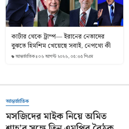
কার্টার থেকে ট্রাম্প— ইরানের নেতাদের
বুঝতে হিমশিম খেয়েছে সবাই, নেপথ্যে কী
আন্তর্জাতিক
০৬ আগস্ট ২০২৬, ০৫:৩৫ পিএম
আন্তর্জাতিক
মসজিদের মাইক নিয়ে অমিত
শাহ’র সঙ্গে তিন এমপির বৈঠক