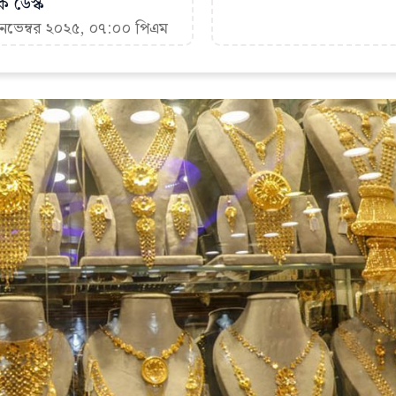
ক ডেস্ক
 নভেম্বর ২০২৫, ০৭:০০ পিএম