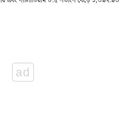
র এবং প্যালাডিয়াম ০.৫ শতাংশ বেড়ে ১,৩৯৭.৯৩
ad