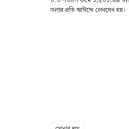
০.৩ শতাংশ কমে ১,৫৩১.৬৯ ডলা
ডলার প্রতি আউন্সে লেনদেন হয়।
সোনার দাম