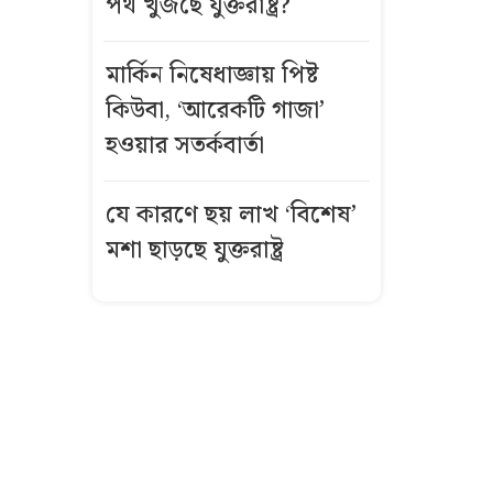
পথ খুঁজছে যুক্তরাষ্ট্র?
যেভাবে গঠিত হয়
অন্তর্বর্তী সরকার
মার্কিন নিষেধাজ্ঞায় পিষ্ট
ইনফান্তিনোর
কিউবা, ‘আরেকটি গাজা’
পথের কাঁটা কে
হওয়ার সতর্কবার্তা
এই ৪৫ বছর
বয়সি নারী
যে কারণে ছয় লাখ ‘বিশেষ’
মশা ছাড়ছে যুক্তরাষ্ট্র
লালবাগে বস্তায়
মিলল খণ্ডিত
হাত-পা, তদন্তে
পুলিশ
গ্লোবাল ট্যালেন্ট
ভিসা: যুক্তরাজ্যে
তিন বছরে স্থায়ী