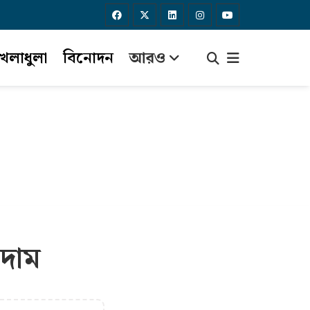
েলাধুলা
বিনোদন
আরও
 দাম