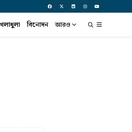
েলাধুলা
বিনোদন
আরও