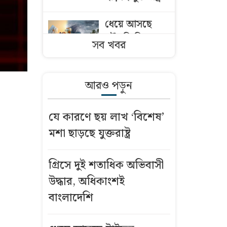
ধেয়ে আসছে
মৌসুমি নিম্নচাপ,
সব খবর
তাপপ্রবাহের সঙ্গে
হানা দিতে পারে
বজ্রঝড়
আরও পড়ুন
আজকের
যে কারণে ছয় লাখ ‘বিশেষ’
নামাজের
মশা ছাড়ছে যুক্তরাষ্ট্র
সময়সূচি: ৮
আগস্ট ২০২৬
গ্রিসে দুই শতাধিক অভিবাসী
ইতালি
উদ্ধার, অধিকাংশই
বিমানবন্দরে
বাংলাদেশি
আটকা
উড়োজাহাজ, যা