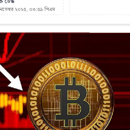
ক ডেস্ক
 নভেম্বর ২০২৫, ০৩:৫৯ পিএম