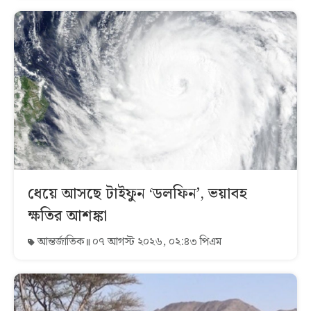
ধেয়ে আসছে টাইফুন ‘ডলফিন’, ভয়াবহ
ক্ষতির আশঙ্কা
আন্তর্জাতিক
০৭ আগস্ট ২০২৬, ০২:৪৩ পিএম