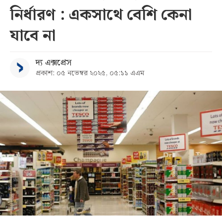
নির্ধারণ : একসাথে বেশি কেনা
সব
যাবে না
বিভাগ
দ্য এক্সপ্রেস
প্রকাশ: ০৫ নভেম্বর ২০২৫, ০৫:১১ এএম
আর্কাইভ
কনভার্টার