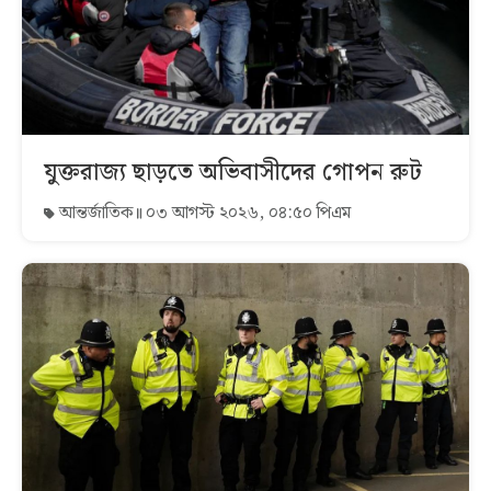
যুক্তরাজ্য ছাড়তে অভিবাসীদের গোপন রুট
আন্তর্জাতিক
০৩ আগস্ট ২০২৬, ০৪:৫০ পিএম