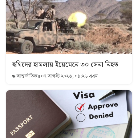
হুথিদের হামলায় ইয়েমেনে ৩০ সেনা নিহত
আন্তর্জাতিক
০৭ আগস্ট ২০২৬, ০৯:২৬ এএম