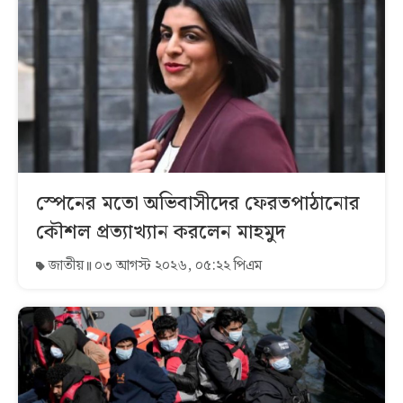
স্পেনের মতো অভিবাসীদের ফেরতপাঠানোর
কৌশল প্রত্যাখ্যান করলেন মাহমুদ
জাতীয়
০৩ আগস্ট ২০২৬, ০৫:২২ পিএম