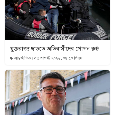
যুক্তরাজ্য ছাড়তে অভিবাসীদের গোপন রুট
আন্তর্জাতিক
০৩ আগস্ট ২০২৬, ০৪:৫০ পিএম