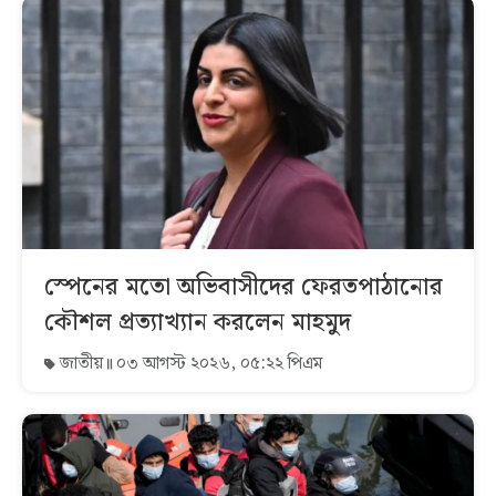
স্পেনের মতো অভিবাসীদের ফেরতপাঠানোর
কৌশল প্রত্যাখ্যান করলেন মাহমুদ
জাতীয়
০৩ আগস্ট ২০২৬, ০৫:২২ পিএম