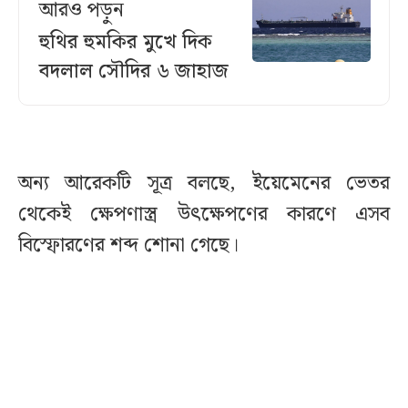
আরও পড়ুন
হুথির হুমকির মুখে দিক
বদলাল সৌদির ৬ জাহাজ
অন্য আরেকটি সূত্র বলছে, ইয়েমেনের ভেতর
থেকেই ক্ষেপণাস্ত্র উৎক্ষেপণের কারণে এসব
বিস্ফোরণের শব্দ শোনা গেছে।