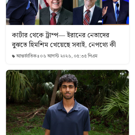
কার্টার থেকে ট্রাম্প— ইরানের নেতাদের
বুঝতে হিমশিম খেয়েছে সবাই, নেপথ্যে কী
আন্তর্জাতিক
০৬ আগস্ট ২০২৬, ০৫:৩৫ পিএম