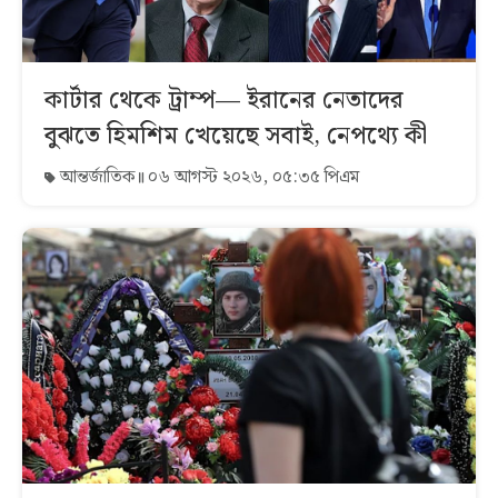
কার্টার থেকে ট্রাম্প— ইরানের নেতাদের
বুঝতে হিমশিম খেয়েছে সবাই, নেপথ্যে কী
আন্তর্জাতিক
০৬ আগস্ট ২০২৬, ০৫:৩৫ পিএম