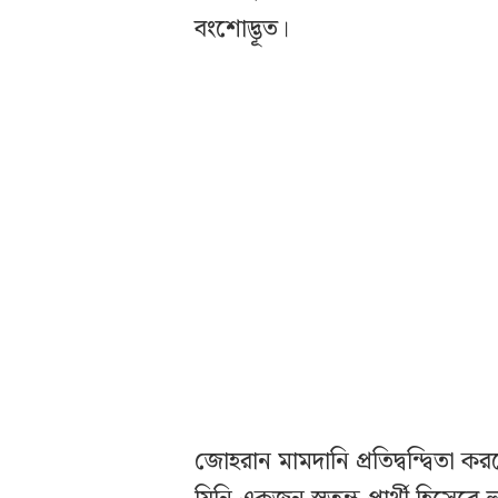
বংশোদ্ভূত।
জোহরান মামদানি প্রতিদ্বন্দ্বিতা কর