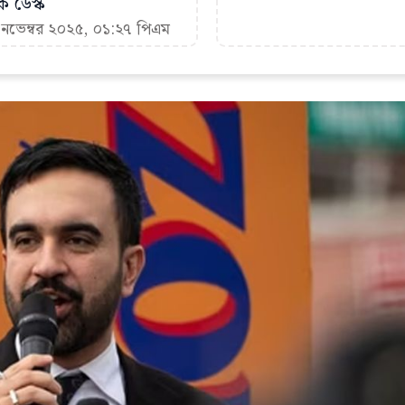
ক ডেস্ক
 নভেম্বর ২০২৫, ০১:২৭ পিএম