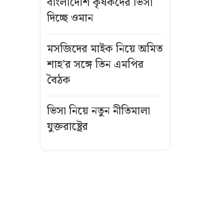
বাংলাদেশি কৃষকদের ভিসা
কর্মকর্তা-
দিচ্ছে ওমান
কর্মচারীদের
বেতন বাড়ানোর
বিষয়ে যা
মসজিদের মাইক নিয়ে অমিত
বললেন প্রতিমন্ত্রী
শাহ’র সঙ্গে তিন এমপির
বৈঠক
‘বর্তমান
আইজিপির
ভিসা নিয়ে নতুন নীতিমালা
বিরুদ্ধে পুলিশের
যুক্তরাষ্ট্রের
ভেতরে একটি
গ্রুপ সক্রিয়’
ধেয়ে আসছে
টাইফুন
‘ডলফিন’, ভয়াবহ
ক্ষতির আশঙ্কা