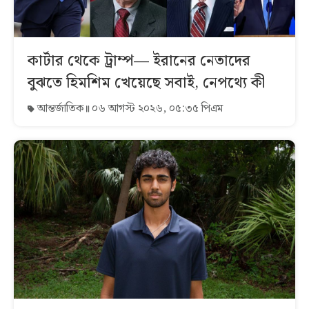
কার্টার থেকে ট্রাম্প— ইরানের নেতাদের
বুঝতে হিমশিম খেয়েছে সবাই, নেপথ্যে কী
আন্তর্জাতিক
০৬ আগস্ট ২০২৬, ০৫:৩৫ পিএম