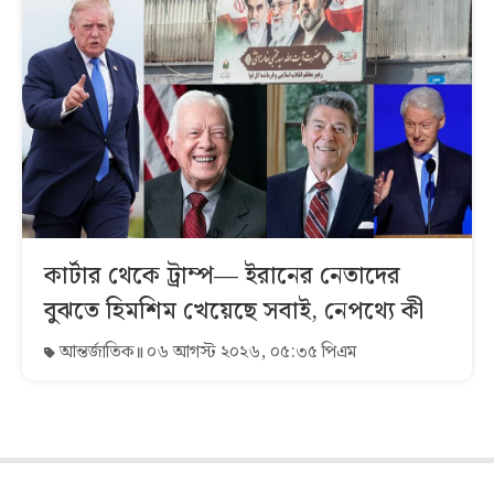
কার্টার থেকে ট্রাম্প— ইরানের নেতাদের
বুঝতে হিমশিম খেয়েছে সবাই, নেপথ্যে কী
আন্তর্জাতিক
০৬ আগস্ট ২০২৬, ০৫:৩৫ পিএম