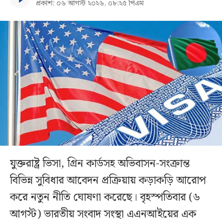
প্রকাশ: ০৬ আগস্ট ২০২৬, ০৮:২৫ পিএম
যুক্তরাষ্ট্র ভিসা, গ্রিন কার্ডসহ অভিবাসন-সংক্রান্ত
বিভিন্ন সুবিধার আবেদন প্রক্রিয়ায় কড়াকড়ি আরোপ
করে নতুন নীতি ঘোষণা করেছে। বৃহস্পতিবার (৬
আগস্ট) ভারতীয় সংবাদ সংস্থা এএনআইয়ের এক