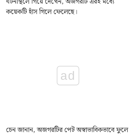
ঘটনাস্থলে গিয়ে দেখেন, অজগরটি এরই মধ্যে
কয়েকটি হাঁস গিলে ফেলেছে।
ad
চেন জানান, অজগরটির পেট অস্বাভাবিকভাবে ফুলে