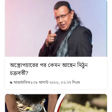
অস্ত্রোপচারের পর কেমন আছেন মিঠুন
চক্রবর্তী?
আন্তর্জাতিক
০৮ আগস্ট ২০২৬, ০৬:২৭ পিএম