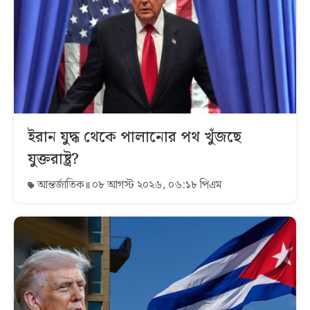
ইরান যুদ্ধ থেকে পালানোর পথ খুঁজছে
যুক্তরাষ্ট্র?
আন্তর্জাতিক
০৮ আগস্ট ২০২৬, ০৬:১৮ পিএম