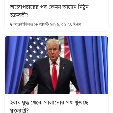
অস্ত্রোপচারের পর কেমন আছেন মিঠুন
চক্রবর্তী?
আন্তর্জাতিক
০৮ আগস্ট ২০২৬, ০৬:২৭ পিএম
ইরান যুদ্ধ থেকে পালানোর পথ খুঁজছে
যুক্তরাষ্ট্র?