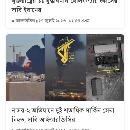
যুক্তরাষ্ট্রের ১১ যুদ্ধবিমান-হেলিকপ্টার ধ্বংসের
দাবি ইরানের
আন্তর্জাতিক
২৭ জুলাই ২০২৬, ০২:৫৪ এএম
নাসর-২ অভিযানে দুই শতাধিক মার্কিন সেনা
নিহত, দাবি আইআরজিসির