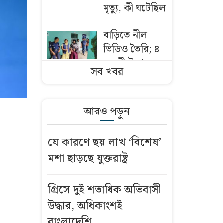
মৃত্যু, কী ঘটেছিল
বাড়িতে নীল
ভিডিও তৈরি; ৪
তরুণী উদ্ধার,
সব খবর
স্বামী-স্ত্রী ও
ছেলেসহ আটক
আরও পড়ুন
আজকের স্বর্ণের
দাম: ৮ আগস্ট
যে কারণে ছয় লাখ ‘বিশেষ’
২০২৬
মশা ছাড়ছে যুক্তরাষ্ট্র
শনিবার
রাজধানীর যেসব
গ্রিসে দুই শতাধিক অভিবাসী
এলাকায় মার্কেট
উদ্ধার, অধিকাংশই
বন্ধ
বাংলাদেশি