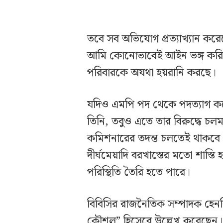
তবে সব অভিযোগ প্রত্যাখ্যান কর
আমি কোনোভাবেই আইন ভঙ্গ করিন
পরিবারকে অযথা হয়রানি করছে।
যদিও এমপি পদ থেকে পদত্যাগ করে পু
তিনি, তবুও এতে তার বিরুদ্ধে চলমান স
কমিশনারের তদন্ত চলতেই থাকবে। ত
দীর্ঘমেয়াদি বরখাস্তের মতো শাস্ত
পরিস্থিতি তৈরি হতে পারে।
বিবিসির রাজনৈতিক সম্পাদক হেনর
কৌশল” হিসেবে উল্লেখ করেছেন। ত