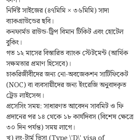
কপি।
নির্দিষ্ট সাইজের (৪৭মিমি × ৩৬মিমি) সাদা
ব্যাকগ্রাউন্ডের ছবি।
কনফার্মড রাউন্ড-ট্রিপ বিমান টিকিট এবং হোটেল
বুকিং।
গত ১২ মাসের বিস্তারিত ব্যাংক স্টেটমেন্ট (আর্থিক
সক্ষমতার প্রমাণ হিসেবে)।
চাকরিজীবীদের জন্য নো-অবজেকশন সার্টিফিকেট
(NOC) বা ব্যবসায়ীদের জন্য ইংরেজি অনুবাদকৃত
ট্রেড লাইসেন্স।
প্রসেসিং সময়: সাধারণত আবেদন সাবমিট ও ফি
প্রদানের পর ১৪ থেকে ১৮ কার্যদিবস (বিশেষ ক্ষেত্রে
৩০ দিন পর্যন্ত) সময় লাগে।
খ) লং-টার্ম ভিসা (Type \'D\' visa of