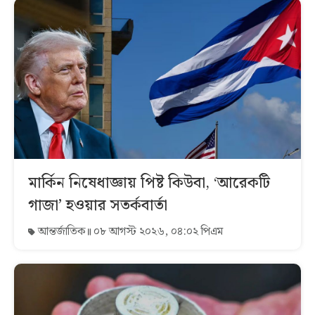
মার্কিন নিষেধাজ্ঞায় পিষ্ট কিউবা, ‘আরেকটি
গাজা’ হওয়ার সতর্কবার্তা
আন্তর্জাতিক
০৮ আগস্ট ২০২৬, ০৪:০২ পিএম