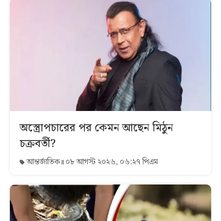
অস্ত্রোপচারের পর কেমন আছেন মিঠুন
চক্রবর্তী?
আন্তর্জাতিক
০৮ আগস্ট ২০২৬, ০৬:২৭ পিএম