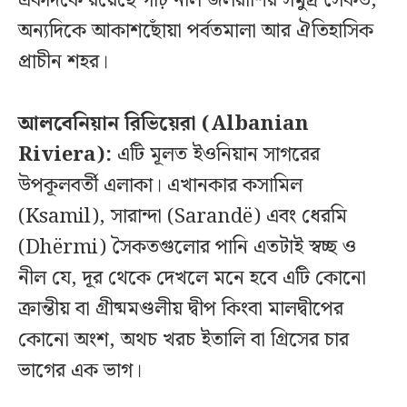
একদিকে রয়েছে গাঢ় নীল জলরাশির সমুদ্র সৈকত,
অন্যদিকে আকাশছোঁয়া পর্বতমালা আর ঐতিহাসিক
প্রাচীন শহর।
আলবেনিয়ান রিভিয়েরা (Albanian
Riviera):
এটি মূলত ইওনিয়ান সাগরের
উপকূলবর্তী এলাকা। এখানকার কসামিল
(Ksamil), সারান্দা (Sarandë) এবং ধেরমি
(Dhërmi) সৈকতগুলোর পানি এতটাই স্বচ্ছ ও
নীল যে, দূর থেকে দেখলে মনে হবে এটি কোনো
ক্রান্তীয় বা গ্রীষ্মমণ্ডলীয় দ্বীপ কিংবা মালদ্বীপের
কোনো অংশ, অথচ খরচ ইতালি বা গ্রিসের চার
ভাগের এক ভাগ।