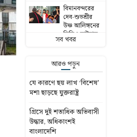
বিমানবন্দরের
দেব-শুভশ্রীর
উষ্ণ আলিঙ্গনের
ভিডিও ভাইরাল
সব খবর
একসঙ্গে ধরা
পড়ল ৪৬ মণ
আরও পড়ুন
ইলিশ
যে কারণে ছয় লাখ ‘বিশেষ’
তনু হত্যায়
মশা ছাড়ছে যুক্তরাষ্ট্র
সাবেক
সেনাসদস্য
হাফিজুর রহমান
গ্রিসে দুই শতাধিক অভিবাসী
ফের গ্রেফতার
উদ্ধার, অধিকাংশই
বাংলাদেশি
বিদ্যুৎ-জ্বালানি