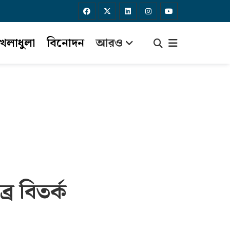
েলাধুলা
বিনোদন
আরও
র বিতর্ক