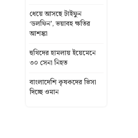
নিয়ে অস্থিরতা
ধেয়ে আসছে টাইফুন
তৈরির চেষ্টা
‘ডলফিন’, ভয়াবহ ক্ষতির
করছে একটি
চক্র: প্রধানমন্ত্রী
আশঙ্কা
চলতি মাসে ফের
হুথিদের হামলায় ইয়েমেনে
টানা ৪ দিনের
৩০ সেনা নিহত
ছুটির সুযোগ
বাংলাদেশি কৃষকদের ভিসা
পুলিশের
দিচ্ছে ওমান
অভিযানের সময়
ছাদ থেকে পড়ে
ছাত্রদল নেতার
মৃত্যু, কী ঘটেছিল
বাড়িতে নীল