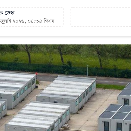
ক ডেস্ক
৭ জুলাই ২০২৬, ০৪:৩৪ পিএম