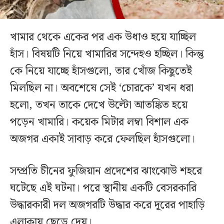
খামার থেকে একের পর এক উধাও হয়ে যাচ্ছিল
হাঁস। বিষয়টি নিয়ে খামারির সন্দেহও হচ্ছিল। কিন্তু
কে নিয়ে যাচ্ছে হাঁসগুলো, তার খোঁজ কিছুতেই
মিলছিল না। অবশেষে সেই ‘চোরকে’ যখন ধরা
হলো, তখন তাকে দেখে উল্টো আতঙ্কিত হয়ে
পড়েন খামারি। কয়েক মিটার লম্বা বিশাল এক
অজগর একাই সাবাড় করে ফেলছিল হাঁসগুলো।
সম্প্রতি চীনের ফুজিয়ান প্রদেশের ঝাংঝোউ শহরে
ঘটেছে এই ঘটনা। পরে স্থানীয় একটি বেসরকারি
উদ্ধারকারী দল অজগরটি উদ্ধার করে দূরের পাহাড়ি
এলাকায় ছেড়ে দেয়।