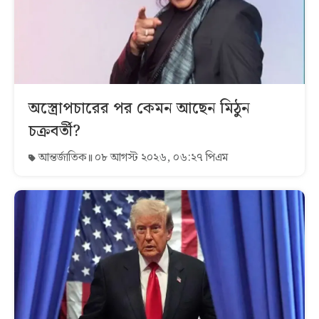
অস্ত্রোপচারের পর কেমন আছেন মিঠুন
চক্রবর্তী?
আন্তর্জাতিক
০৮ আগস্ট ২০২৬, ০৬:২৭ পিএম