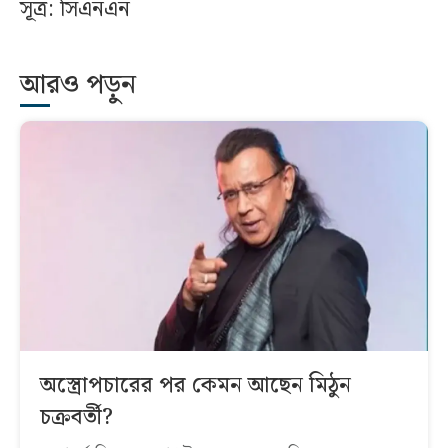
সূত্র: সিএনএন
আরও পড়ুন
অস্ত্রোপচারের পর কেমন আছেন মিঠুন
চক্রবর্তী?