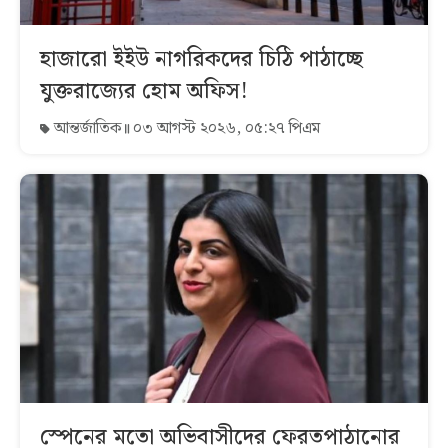
হাজারো ইইউ নাগরিকদের চিঠি পাঠাচ্ছে
যুক্তরাজ্যের হোম অফিস!
আন্তর্জাতিক
০৩ আগস্ট ২০২৬, ০৫:২৭ পিএম
স্পেনের মতো অভিবাসীদের ফেরতপাঠানোর