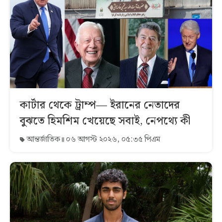
কার্টার থেকে ট্রাম্প— ইরানের নেতাদের
বুঝতে হিমশিম খেয়েছে সবাই, নেপথ্যে কী
আন্তর্জাতিক
০৬ আগস্ট ২০২৬, ০৫:৩৫ পিএম