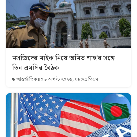
মসজিদের মাইক নিয়ে অমিত শাহ’র সঙ্গে
তিন এমপির বৈঠক
আন্তর্জাতিক
০৬ আগস্ট ২০২৬, ০৮:২৫ পিএম