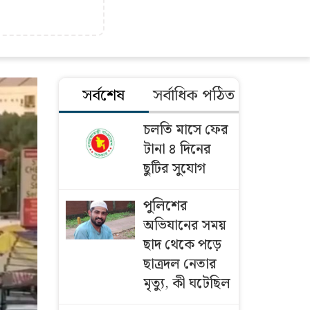
সর্বশেষ
সর্বাধিক পঠিত
চলতি মাসে ফের
টানা ৪ দিনের
ছুটির সুযোগ
পুলিশের
অভিযানের সময়
ছাদ থেকে পড়ে
ছাত্রদল নেতার
মৃত্যু, কী ঘটেছিল