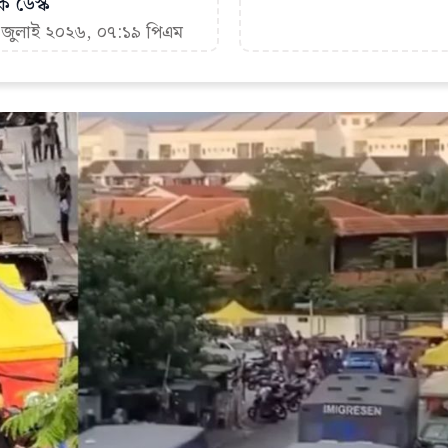
ক ডেস্ক
৬ জুলাই ২০২৬, ০৭:১৯ পিএম