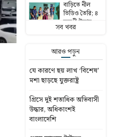
বাড়িতে নীল
ভিডিও তৈরি; ৪
তরুণী উদ্ধার,
সব খবর
স্বামী-স্ত্রী ও
ছেলেসহ আটক
আরও পড়ুন
আজকের স্বর্ণের
দাম: ৮ আগস্ট
যে কারণে ছয় লাখ ‘বিশেষ’
২০২৬
মশা ছাড়ছে যুক্তরাষ্ট্র
শনিবার
রাজধানীর যেসব
গ্রিসে দুই শতাধিক অভিবাসী
এলাকায় মার্কেট
উদ্ধার, অধিকাংশই
বন্ধ
বাংলাদেশি
বৃষ্টি নিয়ে যে