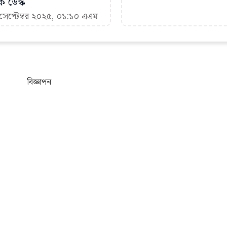
ক ডেস্ক
 সেপ্টেম্বর ২০২৫, ০১:১০ এএম
বিজ্ঞাপন