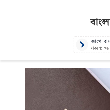
বাংল
জাগো বাংল
প্রকাশ: ০