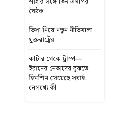
শাহ’র সঙ্গে তিন এমপির
বৈঠক
যেসব জেলায়
৬০ কিমি বেগে
ঝড়ের আভাস
ভিসা নিয়ে নতুন নীতিমালা
যুক্তরাষ্ট্রের
সিলেটে দুই
বাসের মুখোমুখি
কার্টার থেকে ট্রাম্প—
সংঘর্ষে নিহত ৮
ইরানের নেতাদের বুঝতে
হিমশিম খেয়েছে সবাই,
দেশে স্বর্ণের দামে
বড় পতন, আজ
নেপথ্যে কী
থেকে নতুন দর
আজকের স্বর্ণের
দাম: ৭ আগস্ট
২০২৬