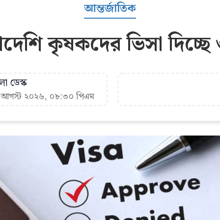
আন্তর্জাতিক
াদেশি কৃষকদের ভিসা দিচ্ছে
া ডেস্ক
৬ আগস্ট ২০২৬, ০৮:৩০ পিএম