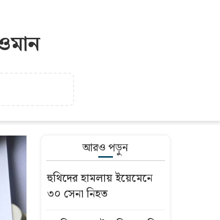
 ওমান
আরও পড়ুন
হুথিদের হামলায় ইয়েমেনে
৩০ সেনা নিহত