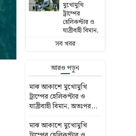
মুখোমুখি
ট্রাম্পের
হেলিকপ্টার ও
যাত্রীবাহী বিমান,
অতঃপর...
সব খবর
এবার পোলট্রি মাংসে
মিলল মাত্রাতিরিক্ত
আরও পড়ুন
অ্যান্টিমাইক্রোবিয়াল
মাঝ আকাশে মুখোমুখি
বিশ্ববাজারে ৭
ট্রাম্পের হেলিকপ্টার ও
সপ্তাহের মধ্যে
যাত্রীবাহী বিমান, অতঃপর...
সর্বোচ্চ দামে
পৌঁছাল স্বর্ণ,
দেশে কত
মাঝ আকাশে মুখোমুখি
ট্রাম্পের হেলিকপ্টার ও