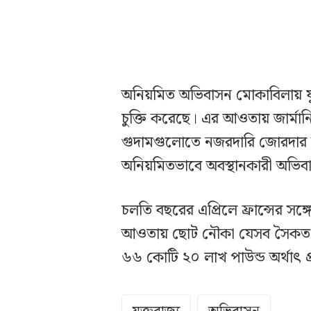
অনিয়মিত অভিবাসন মোকাবিলায় যুক
চুক্তি করেছে। এর আওতায় জার্মান
গুদামগুলোতে নজরদারি জোরদার কর
অনিয়মিতভাবে অবস্থানকারী অভি
চলতি বছরের এপ্রিলে ফ্রান্সের সঙ্
আওতায় ছোট নৌকা যেসব সৈকত থে
৬৬ কোটি ২০ লাখ পাউন্ড অর্থাৎ প