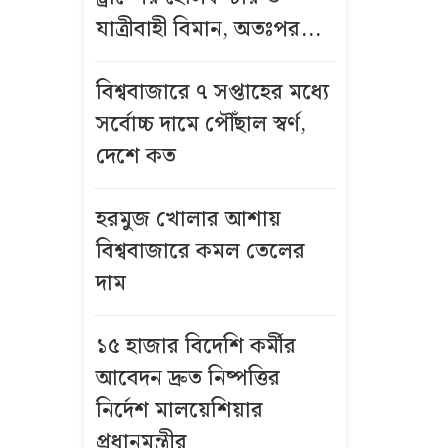
বিশ্বকাপ
যাত্রীবাহী বিমান, অতঃপর...
ফাইনালের আগে
আর্জেন্টিনার
বিশ্ববাজারে ৭ সপ্তাহের মধ্যে
ড্রেসিংরুমে কী
সর্বোচ্চ দামে পৌঁছাল স্বর্ণ,
ঘটেছিল?
দেশে কত
তিন বিভাগে
বন্যার পূর্বাভাস
হরমুজ খোলার আশায়
বিশ্ববাজারে কমল তেলের
শেখ হাসিনাকে
দাম
নিয়ে ফেসবুকে
মন্তব্য: সরকারি
১৫ হাজার বিদেশি কর্মীর
কর্মচারীকে
আবেদন দ্রুত নিষ্পত্তির
স্ট্যান্ড রিলিজ
নির্দেশ মালয়েশিয়ার
দুই দশক ধরে বন্ধ
প্রধানমন্ত্রীর