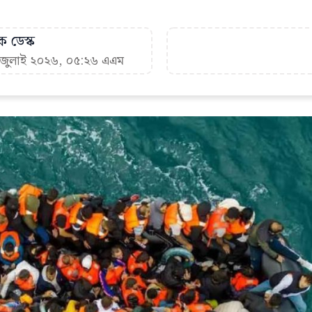
ক ডেস্ক
৫ জুলাই ২০২৬, ০৫:২৬ এএম